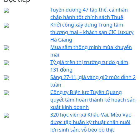
Tuyên dương 47 tập thể, cá nhân
chấp hành tốt chính sách Thuế
Khởi công xây dựng Trung tâm
thương mại – khách sạn CIC Luxury
Hà Giang
Mua sắm thông minh mùa khuyến
mãi
Tỷ giá trên thị trường tự do giảm
131 đồng
Sáng 27-11, giá vàng giữ mức đỉnh 2
tuần
Công ty Điện lực Tuyên Quang
quyết tâm hoàn thành kế hoạch sản
xuất kinh doanh
320 học viên xã Khâu Vai, Mèo Vạc
được tập huấn kỹ thuật chăn nuôi
lợn sinh sản, vỗ béo bò thịt