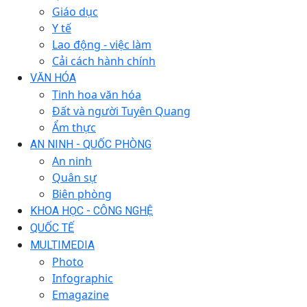
Giáo dục
Y tế
Lao động - việc làm
Cải cách hành chính
VĂN HÓA
Tinh hoa văn hóa
Đất và người Tuyên Quang
Ẩm thực
AN NINH - QUỐC PHÒNG
An ninh
Quân sự
Biên phòng
KHOA HỌC - CÔNG NGHỆ
QUỐC TẾ
MULTIMEDIA
Photo
Infographic
Emagazine