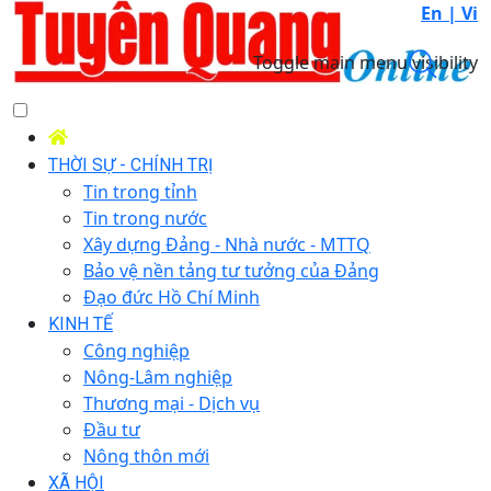
En |
Vi
Toggle main menu visibility
THỜI SỰ - CHÍNH TRỊ
Tin trong tỉnh
Tin trong nước
Xây dựng Đảng - Nhà nước - MTTQ
Bảo vệ nền tảng tư tưởng của Đảng
Đạo đức Hồ Chí Minh
KINH TẾ
Công nghiệp
Nông-Lâm nghiệp
Thương mại - Dịch vụ
Đầu tư
Nông thôn mới
XÃ HỘI