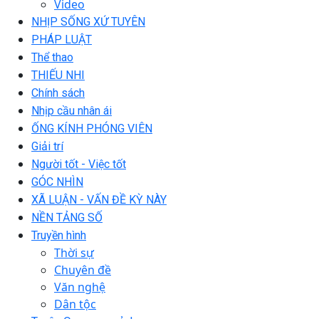
Video
NHỊP SỐNG XỨ TUYÊN
PHÁP LUẬT
Thể thao
THIẾU NHI
Chính sách
Nhịp cầu nhân ái
ỐNG KÍNH PHÓNG VIÊN
Giải trí
Người tốt - Việc tốt
GÓC NHÌN
XÃ LUẬN - VẤN ĐỀ KỲ NÀY
NỀN TẢNG SỐ
Truyền hình
Thời sự
Chuyên đề
Văn nghệ
Dân tộc