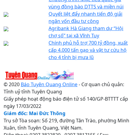
vùng đồng bào DTTS và miền núi
Quyết liệt đẩy nhanh tiến độ giải
ngân vốn đầu tư công
Agribank Hà Giang tham dự “Hội
chợ số” tại xã Vĩnh Tuy
Chính phủ hỗ trợ 700 tỷ đồng, xuất
cấp 4.000 tấn gạo và vật tư cứu hộ
cho 4 tỉnh bị mưa lũ
© 2020
Báo Tuyên Quang Online
- Cơ quan chủ quản:
Tỉnh uỷ tỉnh Tuyên Quang
Giấy phép hoạt động báo điện tử số 140/GP-BTTTT cấp
ngày 17/03/2022
Giám đốc: Mai Đức Thông
Trụ sở Tòa soạn: Số 219, đường Tân Trào, phường Minh
Xuân, tỉnh Tuyên Quang, Việt Nam.
Điện thoại: 0207.3822820 - 0207.3817155 / Fax: