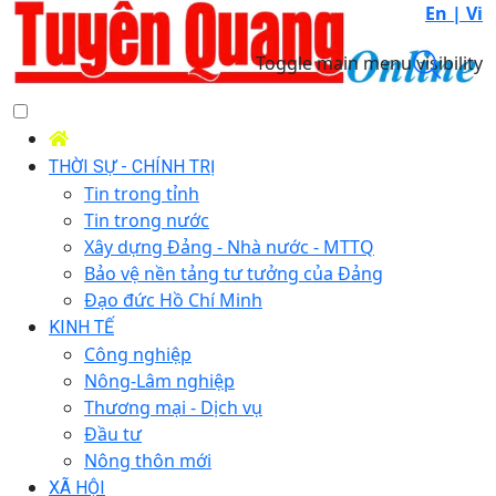
En |
Vi
Toggle main menu visibility
THỜI SỰ - CHÍNH TRỊ
Tin trong tỉnh
Tin trong nước
Xây dựng Đảng - Nhà nước - MTTQ
Bảo vệ nền tảng tư tưởng của Đảng
Đạo đức Hồ Chí Minh
KINH TẾ
Công nghiệp
Nông-Lâm nghiệp
Thương mại - Dịch vụ
Đầu tư
Nông thôn mới
XÃ HỘI