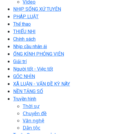
Video
NHỊP SỐNG XỨ TUYÊN
PHÁP LUẬT
Thể thao
THIẾU NHI
Chính sách
Nhịp cầu nhân ái
ỐNG KÍNH PHÓNG VIÊN
Giải trí
Người tốt - Việc tốt
GÓC NHÌN
XÃ LUẬN - VẤN ĐỀ KỲ NÀY
NỀN TẢNG SỐ
Truyền hình
Thời sự
Chuyên đề
Văn nghệ
Dân tộc