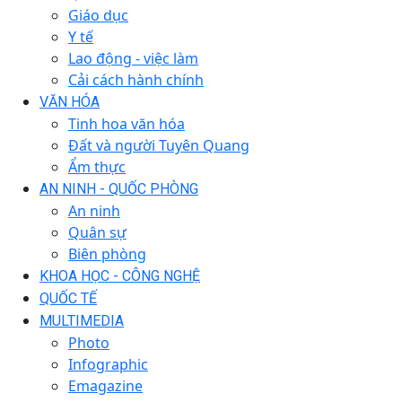
Giáo dục
Y tế
Lao động - việc làm
Cải cách hành chính
VĂN HÓA
Tinh hoa văn hóa
Đất và người Tuyên Quang
Ẩm thực
AN NINH - QUỐC PHÒNG
An ninh
Quân sự
Biên phòng
KHOA HỌC - CÔNG NGHỆ
QUỐC TẾ
MULTIMEDIA
Photo
Infographic
Emagazine