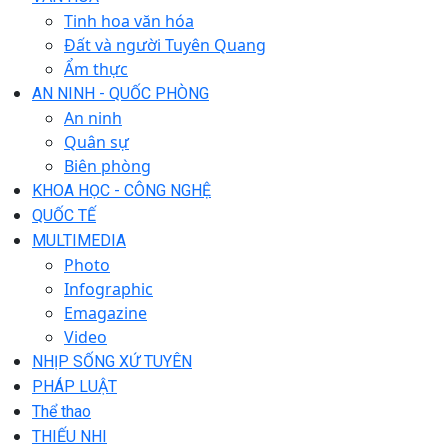
Tinh hoa văn hóa
Đất và người Tuyên Quang
Ẩm thực
AN NINH - QUỐC PHÒNG
An ninh
Quân sự
Biên phòng
KHOA HỌC - CÔNG NGHỆ
QUỐC TẾ
MULTIMEDIA
Photo
Infographic
Emagazine
Video
NHỊP SỐNG XỨ TUYÊN
PHÁP LUẬT
Thể thao
THIẾU NHI