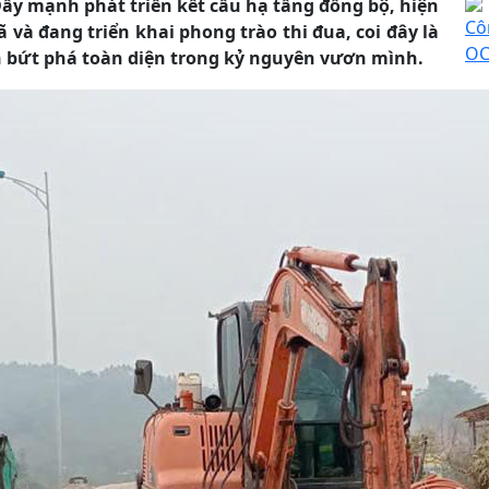
Đẩy mạnh phát triển kết cấu hạ tầng đồng bộ, hiện
Cô
 và đang triển khai phong trào thi đua, coi đây là
OC
h bứt phá toàn diện trong kỷ nguyên vươn mình.