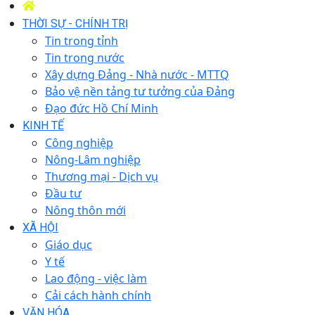
THỜI SỰ - CHÍNH TRỊ
Tin trong tỉnh
Tin trong nước
Xây dựng Đảng - Nhà nước - MTTQ
Bảo vệ nền tảng tư tưởng của Đảng
Đạo đức Hồ Chí Minh
KINH TẾ
Công nghiệp
Nông-Lâm nghiệp
Thương mại - Dịch vụ
Đầu tư
Nông thôn mới
XÃ HỘI
Giáo dục
Y tế
Lao động - việc làm
Cải cách hành chính
VĂN HÓA