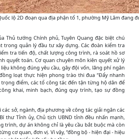
uốc lộ 2D đoạn qua địa phận tổ 1, phường Mỹ Lâm đang đư
của Thủ tướng Chính phủ, Tuyên Quang đặc biệt chú
át trong quản lý đầu tư xây dựng. Các đoàn kiểm tra
ểm tra tiến độ, chất lượng công trình, rà soát hồ sơ
anh quyết toán. Cơ quan chuyên môn kiên quyết xử lý
liệu không đúng yêu cầu, gây đội vốn, lãng phí ngân
 đồng loạt thực hiện phong trào thi đua “Đẩy nhanh
n trọng điểm, các tổ công tác đến tận từng hộ dân để
 công khai, minh bạch, đúng quy trình, tạo sự đồng
 các sở, ngành, địa phương về công tác giải ngân các
Bí thư Tỉnh ủy, Chủ tịch UBND tỉnh đều nhấn mạnh,
ng trình, dự án không chỉ là yêu cầu bắt buộc mà còn
ừng cơ quan, đơn vị. Vì vậy, “đồng bộ - hiện đại - hiệu