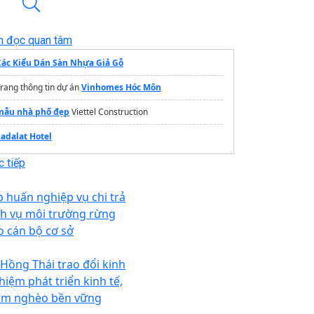
n đọc quan tâm
Các Kiểu Dán Sàn Nhựa Giả Gỗ
rang thông tin dự án
Vinhomes Hóc Môn
mẫu nhà phố đẹp
Viettel Construction
Ladalat Hotel
 tiếp
p huấn nghiệp vụ chi trả
ch vụ môi trường rừng
o cán bộ cơ sở
 Hồng Thái trao đổi kinh
hiệm phát triển kinh tế,
ảm nghèo bền vững