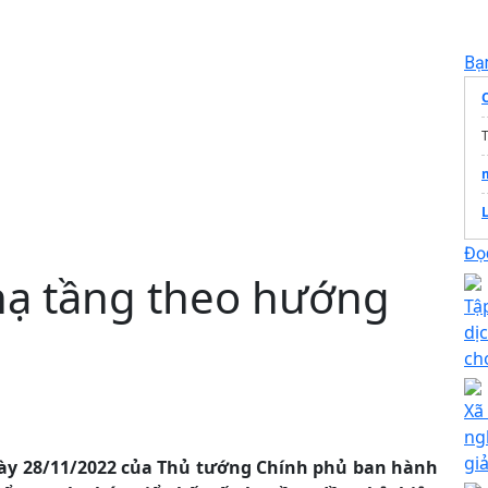
Bạ
T
Đọc
hạ tầng theo hướng
Tậ
dị
ch
Xã
ng
gi
gày 28/11/2022 của Thủ tướng Chính phủ ban hành