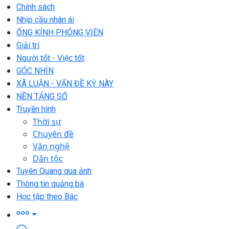
Chính sách
Nhịp cầu nhân ái
ỐNG KÍNH PHÓNG VIÊN
Giải trí
Người tốt - Việc tốt
GÓC NHÌN
XÃ LUẬN - VẤN ĐỀ KỲ NÀY
NỀN TẢNG SỐ
Truyền hình
Thời sự
Chuyên đề
Văn nghệ
Dân tộc
Tuyên Quang qua ảnh
Thông tin quảng bá
Học tập theo Bác