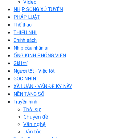
Video
NHỊP SỐNG XỨ TUYÊN
PHÁP LUẬT
Thể thao
THIẾU NHI
Chính sách
Nhịp cầu nhân ái
ỐNG KÍNH PHÓNG VIÊN
Giải trí
Người tốt - Việc tốt
GÓC NHÌN
XÃ LUẬN - VẤN ĐỀ KỲ NÀY
NỀN TẢNG SỐ
Truyền hình
Thời sự
Chuyên đề
Văn nghệ
Dân tộc