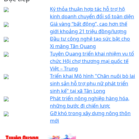
Ký thỏa thuận hợp tác hỗ trợ hộ
kinh doanh chuyển đổi số toàn diện
Giá vàng “bất động”, cao hơn thế
giới khoảng 21 triệu đồng/lượng
Đầu tư công nghệ tạo sức bật cho
Xi măng Tân Quang
Tuyên Quang triển khai nhiệm vụ tổ
chức Hội chợ thương mại quốc tế
Việt – Trung
Triển khai Mô hình "Chăn nuôi bò lai
sinh sản hỗ trợ phụ nữ phát triển
sinh kế" tại xã Tân Long
Phát triển nông nghiệp hàng hóa,
những bước đi chiến lược
Gỡ khó trong xây dựng nông thôn
mới