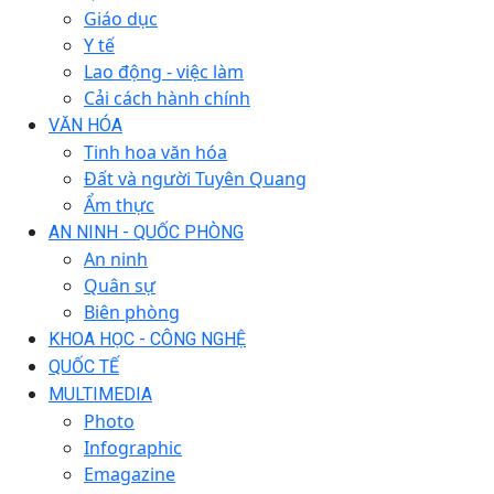
Giáo dục
Y tế
Lao động - việc làm
Cải cách hành chính
VĂN HÓA
Tinh hoa văn hóa
Đất và người Tuyên Quang
Ẩm thực
AN NINH - QUỐC PHÒNG
An ninh
Quân sự
Biên phòng
KHOA HỌC - CÔNG NGHỆ
QUỐC TẾ
MULTIMEDIA
Photo
Infographic
Emagazine