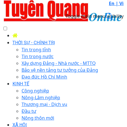
En |
Vi
Toggle main menu visibility
THỜI SỰ - CHÍNH TRỊ
Tin trong tỉnh
Tin trong nước
Xây dựng Đảng - Nhà nước - MTTQ
Bảo vệ nền tảng tư tưởng của Đảng
Đạo đức Hồ Chí Minh
KINH TẾ
Công nghiệp
Nông-Lâm nghiệp
Thương mại - Dịch vụ
Đầu tư
Nông thôn mới
XÃ HỘI