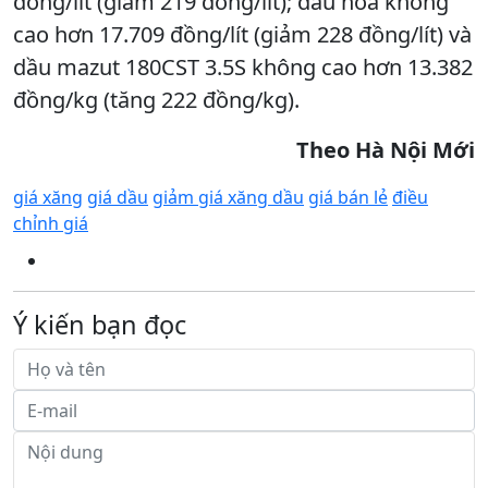
đồng/lít (giảm 219 đồng/lít); dầu hỏa không
cao hơn 17.709 đồng/lít (giảm 228 đồng/lít) và
dầu mazut 180CST 3.5S không cao hơn 13.382
đồng/kg (tăng 222 đồng/kg).
Theo Hà Nội Mới
giá xăng
giá dầu
giảm giá xăng dầu
giá bán lẻ
điều
chỉnh giá
Ý kiến bạn đọc