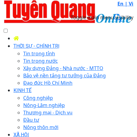
En |
Vi
Toggle main menu visibility
THỜI SỰ - CHÍNH TRỊ
Tin trong tỉnh
Tin trong nước
Xây dựng Đảng - Nhà nước - MTTQ
Bảo vệ nền tảng tư tưởng của Đảng
Đạo đức Hồ Chí Minh
KINH TẾ
Công nghiệp
Nông-Lâm nghiệp
Thương mại - Dịch vụ
Đầu tư
Nông thôn mới
XÃ HỘI