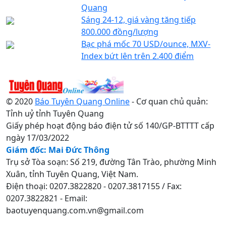
Quang
Sáng 24-12, giá vàng tăng tiếp
800.000 đồng/lượng
Bạc phá mốc 70 USD/ounce, MXV-
Index bứt lên trên 2.400 điểm
© 2020
Báo Tuyên Quang Online
- Cơ quan chủ quản:
Tỉnh uỷ tỉnh Tuyên Quang
Giấy phép hoạt động báo điện tử số 140/GP-BTTTT cấp
ngày 17/03/2022
Giám đốc: Mai Đức Thông
Trụ sở Tòa soạn: Số 219, đường Tân Trào, phường Minh
Xuân, tỉnh Tuyên Quang, Việt Nam.
Điện thoại: 0207.3822820 - 0207.3817155 / Fax:
0207.3822821 - Email:
baotuyenquang.com.vn@gmail.com