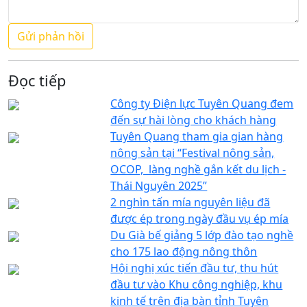
Đọc tiếp
Công ty Điện lực Tuyên Quang đem
đến sự hài lòng cho khách hàng
Tuyên Quang tham gia gian hàng
nông sản tại “Festival nông sản,
OCOP, làng nghề gắn kết du lịch -
Thái Nguyên 2025”
2 nghìn tấn mía nguyên liệu đã
được ép trong ngày đầu vụ ép mía
Du Già bế giảng 5 lớp đào tạo nghề
cho 175 lao động nông thôn
Hội nghị xúc tiến đầu tư, thu hút
đầu tư vào Khu công nghiệp, khu
kinh tế trên địa bàn tỉnh Tuyên