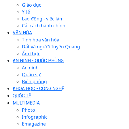
Giáo dục
Y tế
Lao động - việc làm
Cải cách hành chính
VĂN HÓA
Tinh hoa văn hóa
Đất và người Tuyên Quang
Ẩm thực
AN NINH - QUỐC PHÒNG
An ninh
Quân sự
Biên phòng
KHOA HỌC - CÔNG NGHỆ
QUỐC TẾ
MULTIMEDIA
Photo
Infographic
Emagazine