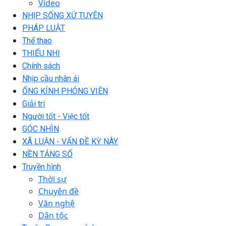
Video
NHỊP SỐNG XỨ TUYÊN
PHÁP LUẬT
Thể thao
THIẾU NHI
Chính sách
Nhịp cầu nhân ái
ỐNG KÍNH PHÓNG VIÊN
Giải trí
Người tốt - Việc tốt
GÓC NHÌN
XÃ LUẬN - VẤN ĐỀ KỲ NÀY
NỀN TẢNG SỐ
Truyền hình
Thời sự
Chuyên đề
Văn nghệ
Dân tộc