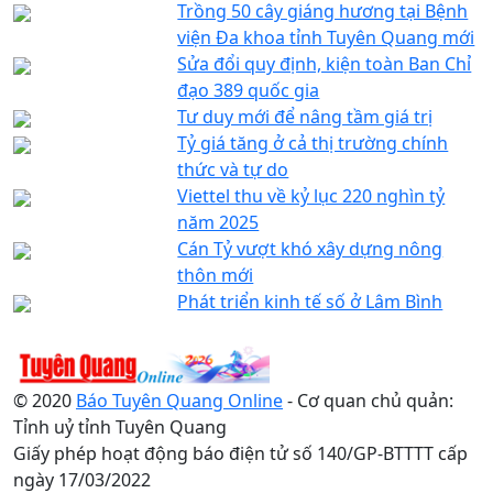
Trồng 50 cây giáng hương tại Bệnh
viện Đa khoa tỉnh Tuyên Quang mới
Sửa đổi quy định, kiện toàn Ban Chỉ
đạo 389 quốc gia
Tư duy mới để nâng tầm giá trị
Tỷ giá tăng ở cả thị trường chính
thức và tự do
Viettel thu về kỷ lục 220 nghìn tỷ
năm 2025
Cán Tỷ vượt khó xây dựng nông
thôn mới
Phát triển kinh tế số ở Lâm Bình
© 2020
Báo Tuyên Quang Online
- Cơ quan chủ quản:
Tỉnh uỷ tỉnh Tuyên Quang
Giấy phép hoạt động báo điện tử số 140/GP-BTTTT cấp
ngày 17/03/2022