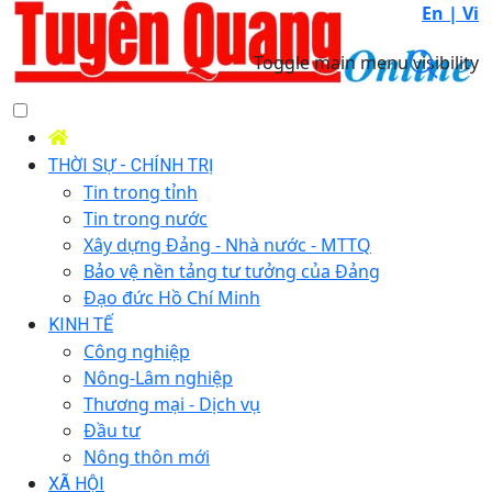
En |
Vi
Toggle main menu visibility
THỜI SỰ - CHÍNH TRỊ
Tin trong tỉnh
Tin trong nước
Xây dựng Đảng - Nhà nước - MTTQ
Bảo vệ nền tảng tư tưởng của Đảng
Đạo đức Hồ Chí Minh
KINH TẾ
Công nghiệp
Nông-Lâm nghiệp
Thương mại - Dịch vụ
Đầu tư
Nông thôn mới
XÃ HỘI