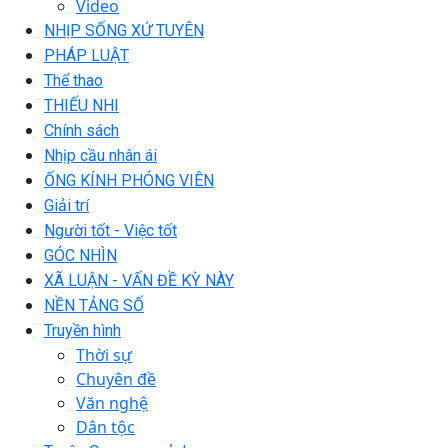
Video
NHỊP SỐNG XỨ TUYÊN
PHÁP LUẬT
Thể thao
THIẾU NHI
Chính sách
Nhịp cầu nhân ái
ỐNG KÍNH PHÓNG VIÊN
Giải trí
Người tốt - Việc tốt
GÓC NHÌN
XÃ LUẬN - VẤN ĐỀ KỲ NÀY
NỀN TẢNG SỐ
Truyền hình
Thời sự
Chuyên đề
Văn nghệ
Dân tộc