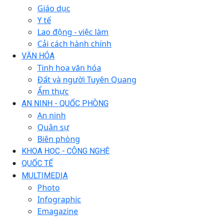
Giáo dục
Y tế
Lao động - việc làm
Cải cách hành chính
VĂN HÓA
Tinh hoa văn hóa
Đất và người Tuyên Quang
Ẩm thực
AN NINH - QUỐC PHÒNG
An ninh
Quân sự
Biên phòng
KHOA HỌC - CÔNG NGHỆ
QUỐC TẾ
MULTIMEDIA
Photo
Infographic
Emagazine