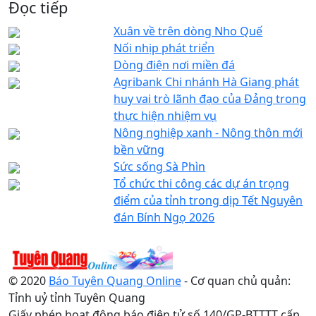
Đọc tiếp
Xuân về trên dòng Nho Quế
Nối nhịp phát triển
Dòng điện nơi miền đá
Agribank Chi nhánh Hà Giang phát
huy vai trò lãnh đạo của Đảng trong
thực hiện nhiệm vụ
Nông nghiệp xanh - Nông thôn mới
bền vững
Sức sống Sà Phìn
Tổ chức thi công các dự án trọng
điểm của tỉnh trong dịp Tết Nguyên
đán Bính Ngọ 2026
© 2020
Báo Tuyên Quang Online
- Cơ quan chủ quản:
Tỉnh uỷ tỉnh Tuyên Quang
Giấy phép hoạt động báo điện tử số 140/GP-BTTTT cấp