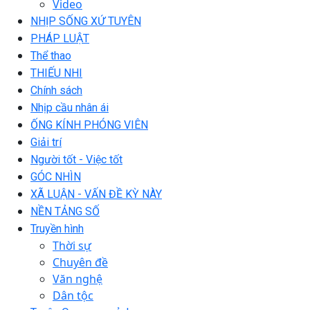
Video
NHỊP SỐNG XỨ TUYÊN
PHÁP LUẬT
Thể thao
THIẾU NHI
Chính sách
Nhịp cầu nhân ái
ỐNG KÍNH PHÓNG VIÊN
Giải trí
Người tốt - Việc tốt
GÓC NHÌN
XÃ LUẬN - VẤN ĐỀ KỲ NÀY
NỀN TẢNG SỐ
Truyền hình
Thời sự
Chuyên đề
Văn nghệ
Dân tộc