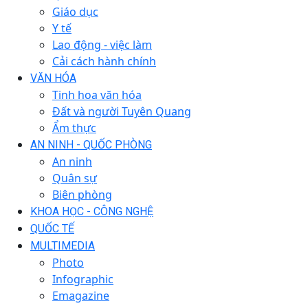
Giáo dục
Y tế
Lao động - việc làm
Cải cách hành chính
VĂN HÓA
Tinh hoa văn hóa
Đất và người Tuyên Quang
Ẩm thực
AN NINH - QUỐC PHÒNG
An ninh
Quân sự
Biên phòng
KHOA HỌC - CÔNG NGHỆ
QUỐC TẾ
MULTIMEDIA
Photo
Infographic
Emagazine