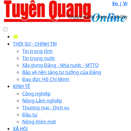
En |
Vi
Toggle main menu visibility
THỜI SỰ - CHÍNH TRỊ
Tin trong tỉnh
Tin trong nước
Xây dựng Đảng - Nhà nước - MTTQ
Bảo vệ nền tảng tư tưởng của Đảng
Đạo đức Hồ Chí Minh
KINH TẾ
Công nghiệp
Nông-Lâm nghiệp
Thương mại - Dịch vụ
Đầu tư
Nông thôn mới
XÃ HỘI