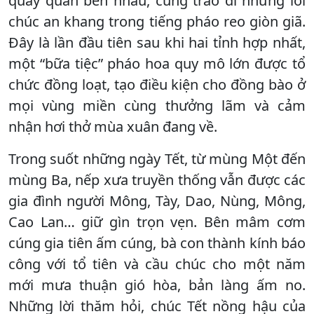
quây quần bên nhau, cùng trao đi những lời
chúc an khang trong tiếng pháo reo giòn giã.
Đây là lần đầu tiên sau khi hai tỉnh hợp nhất,
một “bữa tiệc” pháo hoa quy mô lớn được tổ
chức đồng loạt, tạo điều kiện cho đồng bào ở
mọi vùng miền cùng thưởng lãm và cảm
nhận hơi thở mùa xuân đang về.
Trong suốt những ngày Tết, từ mùng Một đến
mùng Ba, nếp xưa truyền thống vẫn được các
gia đình người Mông, Tày, Dao, Nùng, Mông,
Cao Lan… giữ gìn trọn vẹn. Bên mâm cơm
cúng gia tiên ấm cúng, bà con thành kính báo
công với tổ tiên và cầu chúc cho một năm
mới mưa thuận gió hòa, bản làng ấm no.
Những lời thăm hỏi, chúc Tết nồng hậu của