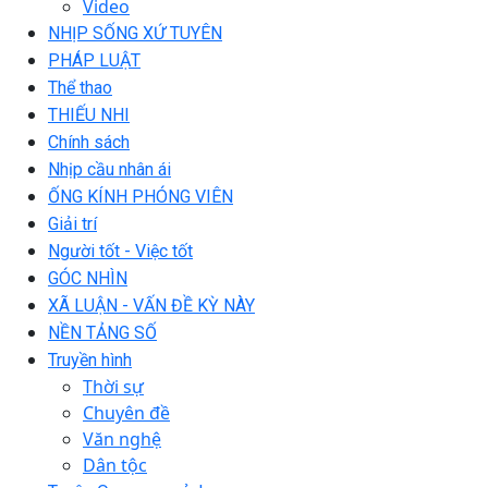
Video
NHỊP SỐNG XỨ TUYÊN
PHÁP LUẬT
Thể thao
THIẾU NHI
Chính sách
Nhịp cầu nhân ái
ỐNG KÍNH PHÓNG VIÊN
Giải trí
Người tốt - Việc tốt
GÓC NHÌN
XÃ LUẬN - VẤN ĐỀ KỲ NÀY
NỀN TẢNG SỐ
Truyền hình
Thời sự
Chuyên đề
Văn nghệ
Dân tộc