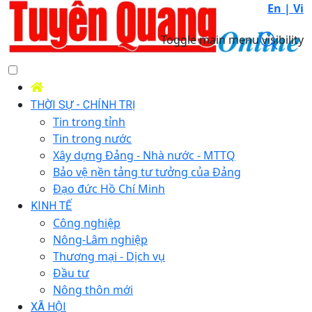
En |
Vi
Toggle main menu visibility
THỜI SỰ - CHÍNH TRỊ
Tin trong tỉnh
Tin trong nước
Xây dựng Đảng - Nhà nước - MTTQ
Bảo vệ nền tảng tư tưởng của Đảng
Đạo đức Hồ Chí Minh
KINH TẾ
Công nghiệp
Nông-Lâm nghiệp
Thương mại - Dịch vụ
Đầu tư
Nông thôn mới
XÃ HỘI