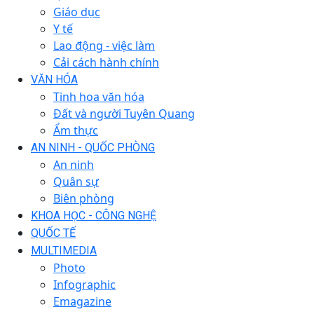
Giáo dục
Y tế
Lao động - việc làm
Cải cách hành chính
VĂN HÓA
Tinh hoa văn hóa
Đất và người Tuyên Quang
Ẩm thực
AN NINH - QUỐC PHÒNG
An ninh
Quân sự
Biên phòng
KHOA HỌC - CÔNG NGHỆ
QUỐC TẾ
MULTIMEDIA
Photo
Infographic
Emagazine