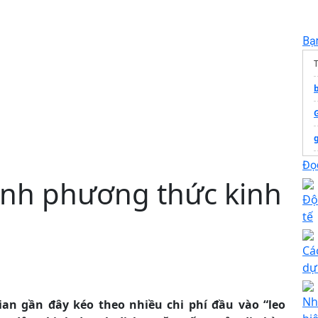
Bạ
Đọc
hỉnh phương thức kinh
c
Độ
tế
Đ
Cá
dự
Nh
ian gần đây kéo theo nhiều chi phí đầu vào “leo
T