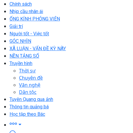
Chính sách
Nhịp cầu nhân ái
ỐNG KÍNH PHÓNG VIÊN
Giải trí
Người tốt - Việc tốt
GÓC NHÌN
XÃ LUẬN - VẤN ĐỀ KỲ NÀY
NỀN TẢNG SỐ
Truyền hình
Thời sự
Chuyên đề
Văn nghệ
Dân tộc
Tuyên Quang qua ảnh
Thông tin quảng bá
Học tập theo Bác