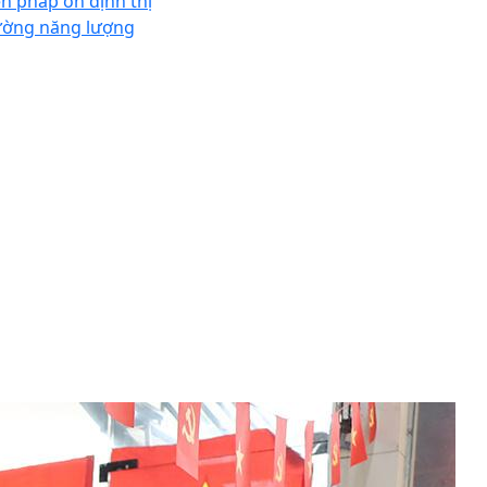
ện pháp ổn định thị
ường năng lượng
bầu lạnh titan