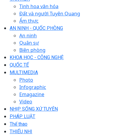
Tinh hoa văn hóa
Đất và người Tuyên Quang
Ẩm thực
AN NINH - QUỐC PHÒNG
An ninh
Quân sự
Biên phòng
KHOA HỌC - CÔNG NGHỆ
QUỐC TẾ
MULTIMEDIA
Photo
Infographic
Emagazine
Video
NHỊP SỐNG XỨ TUYÊN
PHÁP LUẬT
Thể thao
THIẾU NHI