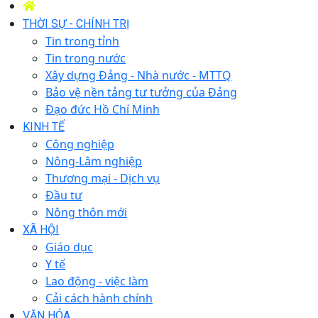
THỜI SỰ - CHÍNH TRỊ
Tin trong tỉnh
Tin trong nước
Xây dựng Đảng - Nhà nước - MTTQ
Bảo vệ nền tảng tư tưởng của Đảng
Đạo đức Hồ Chí Minh
KINH TẾ
Công nghiệp
Nông-Lâm nghiệp
Thương mại - Dịch vụ
Đầu tư
Nông thôn mới
XÃ HỘI
Giáo dục
Y tế
Lao động - việc làm
Cải cách hành chính
VĂN HÓA