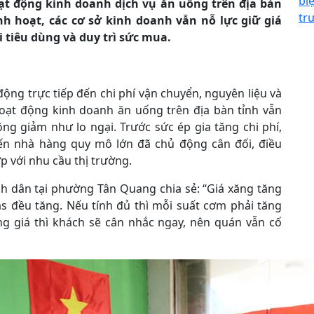
bi
ạt động kinh doanh dịch vụ ăn uống trên địa bàn
tr
inh hoạt, các cơ sở kinh doanh vẫn nỗ lực giữ giá
 tiêu dùng và duy trì sức mua.
ộng trực tiếp đến chi phí vận chuyển, nguyên liệu và
hoạt động kinh doanh ăn uống trên địa bàn tỉnh vẫn
ng giảm như lo ngại. Trước sức ép gia tăng chi phí,
đến nhà hàng quy mô lớn đã chủ động cân đối, điều
 với nhu cầu thị trường.
h dân tại phường Tân Quang chia sẻ: “Giá xăng tăng
s đều tăng. Nếu tính đủ thì mỗi suất cơm phải tăng
ng giá thì khách sẽ cân nhắc ngay, nên quán vẫn cố