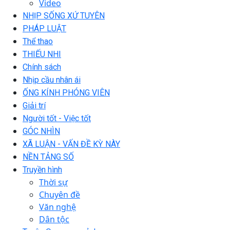
Video
NHỊP SỐNG XỨ TUYÊN
PHÁP LUẬT
Thể thao
THIẾU NHI
Chính sách
Nhịp cầu nhân ái
ỐNG KÍNH PHÓNG VIÊN
Giải trí
Người tốt - Việc tốt
GÓC NHÌN
XÃ LUẬN - VẤN ĐỀ KỲ NÀY
NỀN TẢNG SỐ
Truyền hình
Thời sự
Chuyên đề
Văn nghệ
Dân tộc