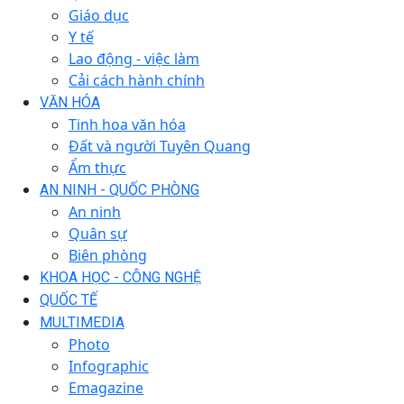
Giáo dục
Y tế
Lao động - việc làm
Cải cách hành chính
VĂN HÓA
Tinh hoa văn hóa
Đất và người Tuyên Quang
Ẩm thực
AN NINH - QUỐC PHÒNG
An ninh
Quân sự
Biên phòng
KHOA HỌC - CÔNG NGHỆ
QUỐC TẾ
MULTIMEDIA
Photo
Infographic
Emagazine