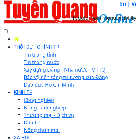
En |
Vi
Toggle main menu visibility
THỜI SỰ - CHÍNH TRỊ
Tin trong tỉnh
Tin trong nước
Xây dựng Đảng - Nhà nước - MTTQ
Bảo vệ nền tảng tư tưởng của Đảng
Đạo đức Hồ Chí Minh
KINH TẾ
Công nghiệp
Nông-Lâm nghiệp
Thương mại - Dịch vụ
Đầu tư
Nông thôn mới
XÃ HỘI