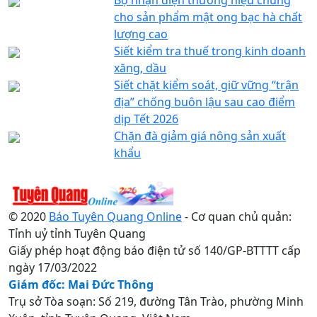
cho sản phẩm mật ong bạc hà chất
lượng cao
Siết kiểm tra thuế trong kinh doanh
xăng, dầu
Siết chặt kiểm soát, giữ vững “trận
địa” chống buôn lậu sau cao điểm
dịp Tết 2026
Chặn đà giảm giá nông sản xuất
khẩu
© 2020
Báo Tuyên Quang Online
- Cơ quan chủ quản:
Tỉnh uỷ tỉnh Tuyên Quang
Giấy phép hoạt động báo điện tử số 140/GP-BTTTT cấp
ngày 17/03/2022
Giám đốc: Mai Đức Thông
Trụ sở Tòa soạn: Số 219, đường Tân Trào, phường Minh