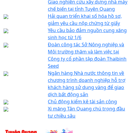
Giao nghiên cứu xây dựng nhà máy
chế biến tại tỉnh Tuyên Quang
Hải quan triển khai số hóa hồ sơ,
giảm yêu cầu nộp chứng từ giấy
Yêu cầu bảo đảm nguồn cung xăng
sinh học từ 1/6
Đoàn công tác Sở Nông nghiệp và
Môi trường thăm và làm việc tại
Công ty cổ phần tập đoàn Thaibinh
Seed
Ngân hàng Nhà nước thông tin về
chương trình doanh nghiệp hỗ trợ
khách hàng sử dụng vàng để giao
dịch bất động sản
Chủ động kiểm kê tài sản công
Xi măng Tân Quang chú trọng đầu
tư chiều sâu