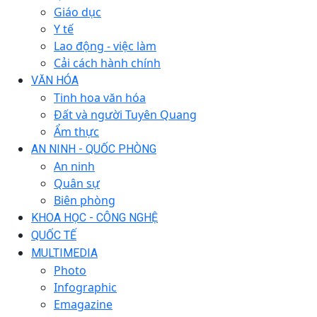
Giáo dục
Y tế
Lao động - việc làm
Cải cách hành chính
VĂN HÓA
Tinh hoa văn hóa
Đất và người Tuyên Quang
Ẩm thực
AN NINH - QUỐC PHÒNG
An ninh
Quân sự
Biên phòng
KHOA HỌC - CÔNG NGHỆ
QUỐC TẾ
MULTIMEDIA
Photo
Infographic
Emagazine