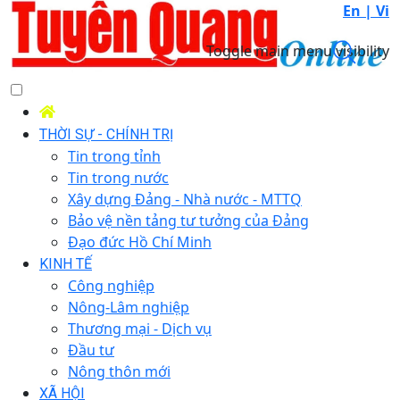
En |
Vi
Toggle main menu visibility
THỜI SỰ - CHÍNH TRỊ
Tin trong tỉnh
Tin trong nước
Xây dựng Đảng - Nhà nước - MTTQ
Bảo vệ nền tảng tư tưởng của Đảng
Đạo đức Hồ Chí Minh
KINH TẾ
Công nghiệp
Nông-Lâm nghiệp
Thương mại - Dịch vụ
Đầu tư
Nông thôn mới
XÃ HỘI