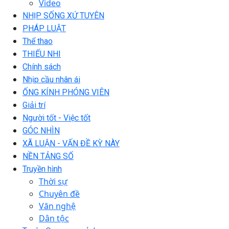
Video
NHỊP SỐNG XỨ TUYÊN
PHÁP LUẬT
Thể thao
THIẾU NHI
Chính sách
Nhịp cầu nhân ái
ỐNG KÍNH PHÓNG VIÊN
Giải trí
Người tốt - Việc tốt
GÓC NHÌN
XÃ LUẬN - VẤN ĐỀ KỲ NÀY
NỀN TẢNG SỐ
Truyền hình
Thời sự
Chuyên đề
Văn nghệ
Dân tộc