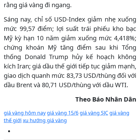
rằng giá vàng đi ngang.
Sáng nay, chỉ số USD-Index giảm nhẹ xuống
mức 99,57 điểm; lợi suất trái phiếu kho bạc
Mỹ kỳ hạn 10 năm giảm xuống mức 4,418%;
chứng khoán Mỹ tăng điểm sau khi Tổng
thống Donald Trump hủy kế hoạch không
kích Iran; giá dầu thế giới tiếp tục giảm mạnh,
giao dịch quanh mức 83,73 USD/thùng đối với
dầu Brent và 80,71 USD/thùng với dầu WTI.
Theo Báo Nhân Dân
giá vàng hôm nay
giá vàng 15/6
giá vàng SJC
giá vàng
thế giới
xu hướng giá vàng