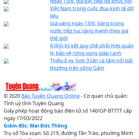
Ngày 13/6, giá bạc tiếp đà phục hồi
Việt Nam trong cuộc đua kinh tế dữ
liệu
Giá vàng ngày 13/6: Vàng trong
nước tiếp tục tăng mạnh theo giá
thế giới
4 tỉnh ký kết quy chế phối hợp quản
lý, bảo vệ rừng vùng giáp ranh
Thiếu ô xy, hơn 3 tấn cá tầm nổi bất
thường trên sông Gâm
© 2020
Báo Tuyên Quang Online
- Cơ quan chủ quản:
Tỉnh uỷ tỉnh Tuyên Quang
Giấy phép hoạt động báo điện tử số 140/GP-BTTTT cấp
ngày 17/03/2022
Giám đốc: Mai Đức Thông
Trụ sở Tòa soạn: Số 219, đường Tân Trào, phường Minh