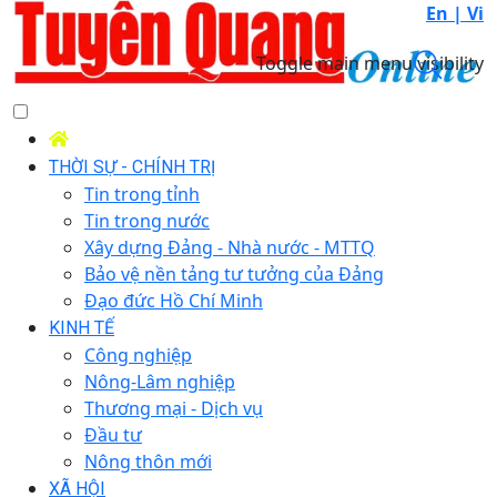
En |
Vi
Toggle main menu visibility
THỜI SỰ - CHÍNH TRỊ
Tin trong tỉnh
Tin trong nước
Xây dựng Đảng - Nhà nước - MTTQ
Bảo vệ nền tảng tư tưởng của Đảng
Đạo đức Hồ Chí Minh
KINH TẾ
Công nghiệp
Nông-Lâm nghiệp
Thương mại - Dịch vụ
Đầu tư
Nông thôn mới
XÃ HỘI