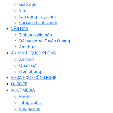
Giáo dục
Y tế
Lao động - việc làm
Cải cách hành chính
VĂN HÓA
Tinh hoa văn hóa
Đất và người Tuyên Quang
Ẩm thực
AN NINH - QUỐC PHÒNG
An ninh
Quân sự
Biên phòng
KHOA HỌC - CÔNG NGHỆ
QUỐC TẾ
MULTIMEDIA
Photo
Infographic
Emagazine