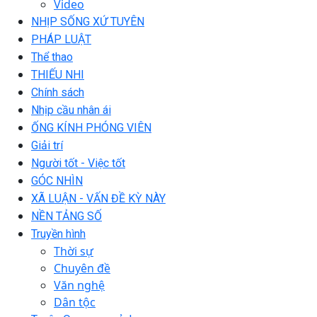
Video
NHỊP SỐNG XỨ TUYÊN
PHÁP LUẬT
Thể thao
THIẾU NHI
Chính sách
Nhịp cầu nhân ái
ỐNG KÍNH PHÓNG VIÊN
Giải trí
Người tốt - Việc tốt
GÓC NHÌN
XÃ LUẬN - VẤN ĐỀ KỲ NÀY
NỀN TẢNG SỐ
Truyền hình
Thời sự
Chuyên đề
Văn nghệ
Dân tộc