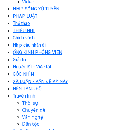
Video
NHỊP SỐNG XỨ TUYÊN
PHÁP LUẬT
Thể thao
THIẾU NHI
Chính sách
Nhịp cầu nhân ái
ỐNG KÍNH PHÓNG VIÊN
Giải trí
Người tốt - Việc tốt
GÓC NHÌN
XÃ LUẬN - VẤN ĐỀ KỲ NÀY
NỀN TẢNG SỐ
Truyền hình
Thời sự
Chuyên đề
Văn nghệ
Dân tộc