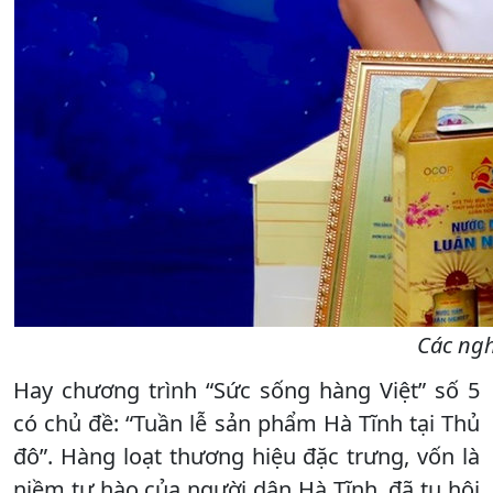
Các ngh
Hay chương trình “Sức sống hàng Việt” số 5
có chủ đề: “Tuần lễ sản phẩm Hà Tĩnh tại Thủ
đô”. Hàng loạt thương hiệu đặc trưng, vốn là
niềm tự hào của người dân Hà Tĩnh, đã tụ hội