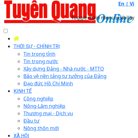
En |
Vi
Toggle main menu visibility
THỜI SỰ - CHÍNH TRỊ
Tin trong tỉnh
Tin trong nước
Xây dựng Đảng - Nhà nước - MTTQ
Bảo vệ nền tảng tư tưởng của Đảng
Đạo đức Hồ Chí Minh
KINH TẾ
Công nghiệp
Nông-Lâm nghiệp
Thương mại - Dịch vụ
Đầu tư
Nông thôn mới
XÃ HỘI