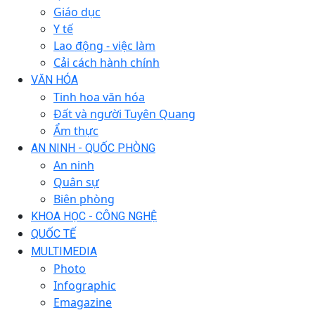
Giáo dục
Y tế
Lao động - việc làm
Cải cách hành chính
VĂN HÓA
Tinh hoa văn hóa
Đất và người Tuyên Quang
Ẩm thực
AN NINH - QUỐC PHÒNG
An ninh
Quân sự
Biên phòng
KHOA HỌC - CÔNG NGHỆ
QUỐC TẾ
MULTIMEDIA
Photo
Infographic
Emagazine