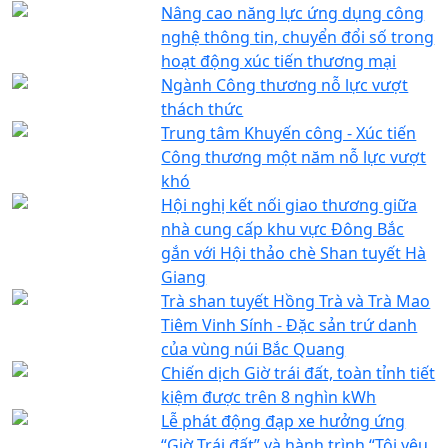
Nâng cao năng lực ứng dụng công
nghệ thông tin, chuyển đổi số trong
hoạt động xúc tiến thương mại
Ngành Công thương nỗ lực vượt
thách thức
Trung tâm Khuyến công - Xúc tiến
Công thương một năm nỗ lực vượt
khó
Hội nghị kết nối giao thương giữa
nhà cung cấp khu vực Đông Bắc
gắn với Hội thảo chè Shan tuyết Hà
Giang
Trà shan tuyết Hồng Trà và Trà Mao
Tiêm Vinh Sính - Đặc sản trứ danh
của vùng núi Bắc Quang
Chiến dịch Giờ trái đất, toàn tỉnh tiết
kiệm được trên 8 nghìn kWh
Lễ phát động đạp xe hưởng ứng
“Giờ Trái đất” và hành trình “Tôi yêu