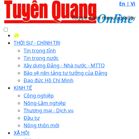
En |
Vi
Toggle main menu visibility
THỜI SỰ - CHÍNH TRỊ
Tin trong tỉnh
Tin trong nước
Xây dựng Đảng - Nhà nước - MTTQ
Bảo vệ nền tảng tư tưởng của Đảng
Đạo đức Hồ Chí Minh
KINH TẾ
Công nghiệp
Nông-Lâm nghiệp
Thương mại - Dịch vụ
Đầu tư
Nông thôn mới
XÃ HỘI