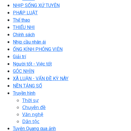
NHỊP SỐNG XỨ TUYÊN
PHÁP LUẬT
Thể thao
THIẾU NHI
Chính sách
Nhịp cầu nhân ái
ỐNG KÍNH PHÓNG VIÊN
Giải trí
Người tốt - Việc tốt
GÓC NHÌN
XÃ LUẬN - VẤN ĐỀ KỲ NÀY
NỀN TẢNG SỐ
Truyền hình
Thời sự
Chuyên đề
Văn nghệ
Dân tộc
Tuyên Quang qua ảnh