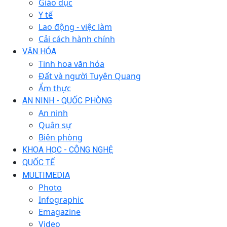
Giáo dục
Y tế
Lao động - việc làm
Cải cách hành chính
VĂN HÓA
Tinh hoa văn hóa
Đất và người Tuyên Quang
Ẩm thực
AN NINH - QUỐC PHÒNG
An ninh
Quân sự
Biên phòng
KHOA HỌC - CÔNG NGHỆ
QUỐC TẾ
MULTIMEDIA
Photo
Infographic
Emagazine
Video