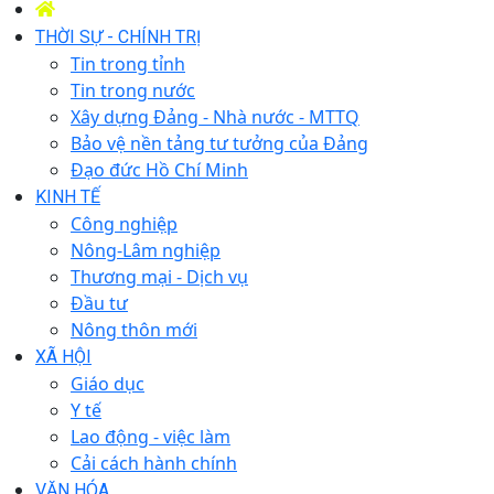
THỜI SỰ - CHÍNH TRỊ
Tin trong tỉnh
Tin trong nước
Xây dựng Đảng - Nhà nước - MTTQ
Bảo vệ nền tảng tư tưởng của Đảng
Đạo đức Hồ Chí Minh
KINH TẾ
Công nghiệp
Nông-Lâm nghiệp
Thương mại - Dịch vụ
Đầu tư
Nông thôn mới
XÃ HỘI
Giáo dục
Y tế
Lao động - việc làm
Cải cách hành chính
VĂN HÓA