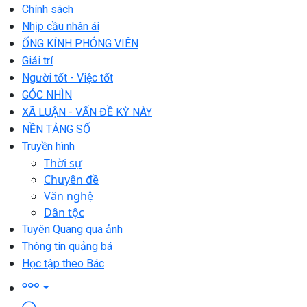
Chính sách
Nhịp cầu nhân ái
ỐNG KÍNH PHÓNG VIÊN
Giải trí
Người tốt - Việc tốt
GÓC NHÌN
XÃ LUẬN - VẤN ĐỀ KỲ NÀY
NỀN TẢNG SỐ
Truyền hình
Thời sự
Chuyên đề
Văn nghệ
Dân tộc
Tuyên Quang qua ảnh
Thông tin quảng bá
Học tập theo Bác