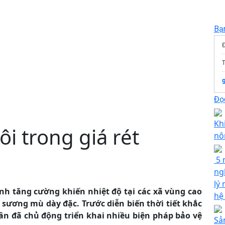
Bạ
T
Đọc
Kh
i trong giá rét
nô
5 
ng
lý
h tăng cường khiến nhiệt độ tại các xã vùng cao
hệ
 sương mù dày đặc. Trước diễn biến thời tiết khắc
ân đã chủ động triển khai nhiều biện pháp bảo vệ
Sả