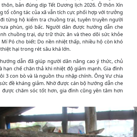
ác thôn, bản đúng dịp Tết Dương lịch 2026. Ở thôn Xín
 tổ công tác của xã vẫn tích cực phối hợp với trưởng
đi từng hộ kiểm tra chuồng trại, tuyên truyền người
 mưa phùn, gió bấc. Người dân được hướng dẫn che
inh chuồng trại, dự trữ thức ăn và theo dõi sức khỏe
 Mí Pó cho biết: Do nền nhiệt thấp, nhiều hộ còn khó
hiệt hại trong rét sâu khá lớn.
ở hướng dẫn đã giúp người dân nâng cao ý thức, chủ
và hạn chế chăn thả khi nhiệt độ giảm mạnh. Gia đình
ôi 3 con bò và là nguồn thu nhập chính. Ông Vư chia
n, sức đề kháng giảm. Nhờ được cán bộ hướng dẫn che
ò được chăm sóc tốt hơn, gia đình cũng yên tâm hơn