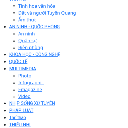
Tinh hoa văn hóa
Đất và người Tuyên Quang
Ẩm thực
AN NINH - QUỐC PHÒNG
An ninh
Quân sự
Biên phòng
KHOA HỌC - CÔNG NGHỆ
QUỐC TẾ
MULTIMEDIA
Photo
Infographic
Emagazine
Video
NHỊP SỐNG XỨ TUYÊN
PHÁP LUẬT
Thể thao
THIẾU NHI