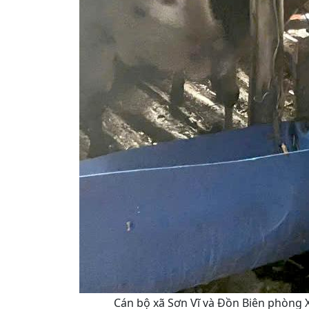
Cán bộ xã Sơn Vĩ và Đồn Biên phòng X