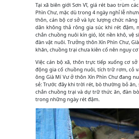
Tại xã biên giới Sơn Vĩ, giá rét bao trùm c
Phìn Chư, mặc dù trong 4 ngày nghỉ lễ nhưng
thôn, cán bộ cơ sở và lực lượng chức năng 
dân không thả rông gia súc khi rét đậm,
chắn chuồng nuôi kín gió, lót nền khô, vệ s
đàn vật nuôi. Trưởng thôn Xín Phìn Chư, Già
khăn, chuồng trại chưa kiên cố nên nguy cơ t
Việc cán bộ xã, thôn trực tiếp xuống cơ s
động gia cố chuồng nuôi, tích trữ rơm, cỏ 
ông Già Mí Vư ở thôn Xín Phìn Chư đang nu
sẻ: Trước đây khi trời rét, bò thường bỏ ă
chắn chuồng trại và dự trữ thức ăn, đàn b
trong những ngày rét đậm.