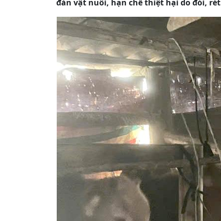
đàn vật nuôi, hạn chế thiệt hại do đói, rét