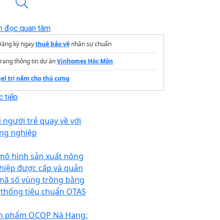
n đọc quan tâm
Đăng ký ngay
thuê bảo vệ
nhân sự chuẩn
rang thông tin dự án
Vinhomes Hóc Môn
gel trị nấm cho thú cưng
 tiếp
i người trẻ quay về với
ng nghiệp
mô hình sản xuất nông
hiệp được cấp và quản
 mã số vùng trồng bằng
 thống tiêu chuẩn OTAS
n phẩm OCOP Nà Hang: