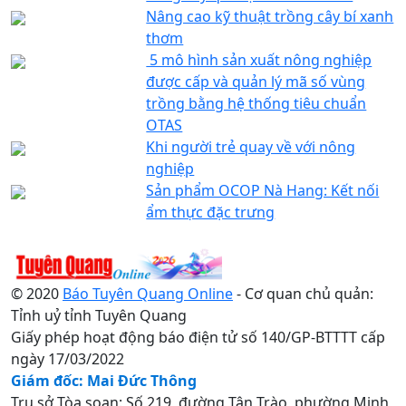
Nâng cao kỹ thuật trồng cây bí xanh
thơm
5 mô hình sản xuất nông nghiệp
được cấp và quản lý mã số vùng
trồng bằng hệ thống tiêu chuẩn
OTAS
Khi người trẻ quay về với nông
nghiệp
Sản phẩm OCOP Nà Hang: Kết nối
ẩm thực đặc trưng
© 2020
Báo Tuyên Quang Online
- Cơ quan chủ quản:
Tỉnh uỷ tỉnh Tuyên Quang
Giấy phép hoạt động báo điện tử số 140/GP-BTTTT cấp
ngày 17/03/2022
Giám đốc: Mai Đức Thông
Trụ sở Tòa soạn: Số 219, đường Tân Trào, phường Minh