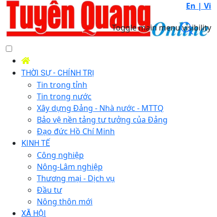
En |
Vi
Toggle main menu visibility
THỜI SỰ - CHÍNH TRỊ
Tin trong tỉnh
Tin trong nước
Xây dựng Đảng - Nhà nước - MTTQ
Bảo vệ nền tảng tư tưởng của Đảng
Đạo đức Hồ Chí Minh
KINH TẾ
Công nghiệp
Nông-Lâm nghiệp
Thương mại - Dịch vụ
Đầu tư
Nông thôn mới
XÃ HỘI