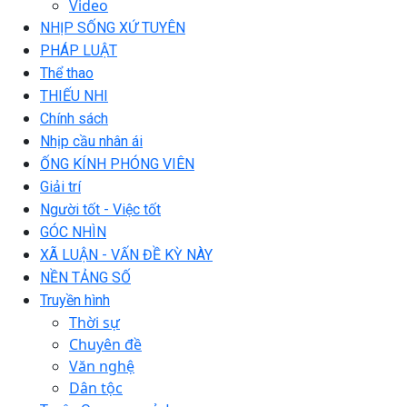
Video
NHỊP SỐNG XỨ TUYÊN
PHÁP LUẬT
Thể thao
THIẾU NHI
Chính sách
Nhịp cầu nhân ái
ỐNG KÍNH PHÓNG VIÊN
Giải trí
Người tốt - Việc tốt
GÓC NHÌN
XÃ LUẬN - VẤN ĐỀ KỲ NÀY
NỀN TẢNG SỐ
Truyền hình
Thời sự
Chuyên đề
Văn nghệ
Dân tộc