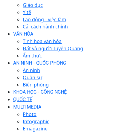
Giáo dục
Y tế
Lao động - việc làm
Cải cách hành chính
VĂN HÓA
Tinh hoa văn hóa
Đất và người Tuyên Quang
Ẩm thực
AN NINH - QUỐC PHÒNG
An ninh
Quân sự
Biên phòng
KHOA HỌC - CÔNG NGHỆ
QUỐC TẾ
MULTIMEDIA
Photo
Infographic
Emagazine