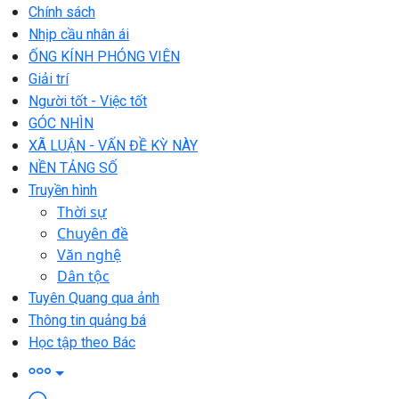
Chính sách
Nhịp cầu nhân ái
ỐNG KÍNH PHÓNG VIÊN
Giải trí
Người tốt - Việc tốt
GÓC NHÌN
XÃ LUẬN - VẤN ĐỀ KỲ NÀY
NỀN TẢNG SỐ
Truyền hình
Thời sự
Chuyên đề
Văn nghệ
Dân tộc
Tuyên Quang qua ảnh
Thông tin quảng bá
Học tập theo Bác