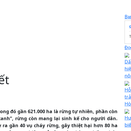
Bạ
T
Đọc
Dấ
hi
ết
nô
Hỗ
tr
Hò
trong đó gần 621.000 ha là rừng tự nhiên, phần còn
Hư
i xanh”, rừng còn mang lại sinh kế cho người dân.
bi
y ra gần 40 vụ cháy rừng, gây thiệt hại hơn 80 ha