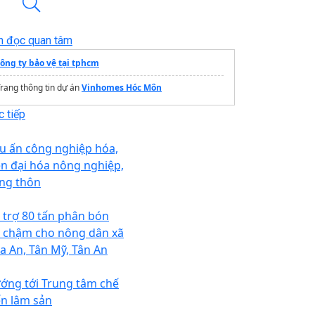
n đọc quan tâm
công ty bảo vệ tại tphcm
rang thông tin dự án
Vinhomes Hóc Môn
 tiếp
u ấn công nghiệp hóa,
ện đại hóa nông nghiệp,
ng thôn
 trợ 80 tấn phân bón
ả chậm cho nông dân xã
a An, Tân Mỹ, Tân An
ớng tới Trung tâm chế
ến lâm sản