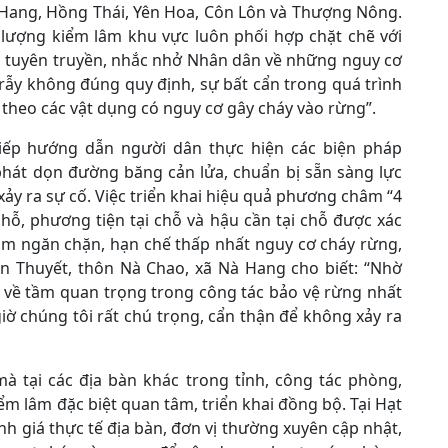
 Hang, Hồng Thái, Yên Hoa, Côn Lôn và Thượng Nông.
lượng kiểm lâm khu vực luôn phối hợp chặt chẽ với
g tuyên truyền, nhắc nhở Nhân dân về những nguy cơ
ẫy không đúng quy định, sự bất cẩn trong quá trình
theo các vật dụng có nguy cơ gây cháy vào rừng”.
iếp hướng dẫn người dân thực hiện các biện pháp
phát dọn đường băng cản lửa, chuẩn bị sẵn sàng lực
xảy ra sự cố. Việc triển khai hiệu quả phương châm “4
 chỗ, phương tiện tại chỗ và hậu cần tại chỗ được xác
hằm ngăn chặn, hạn chế thấp nhất nguy cơ cháy rừng,
n Thuyết, thôn Nà Chao, xã Nà Hang cho biết: “Nhờ
 về tầm quan trọng trong công tác bảo vệ rừng nhất
iờ chúng tôi rất chú trọng, cẩn thận để không xảy ra
à tại các địa bàn khác trong tỉnh, công tác phòng,
m lâm đặc biệt quan tâm, triển khai đồng bộ. Tại Hạt
nh giá thực tế địa bàn, đơn vị thường xuyên cập nhật,