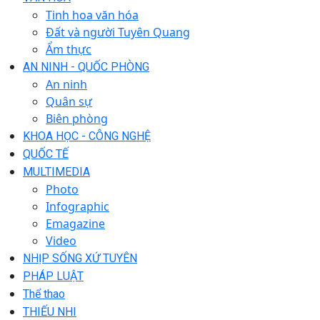
Tinh hoa văn hóa
Đất và người Tuyên Quang
Ẩm thực
AN NINH - QUỐC PHÒNG
An ninh
Quân sự
Biên phòng
KHOA HỌC - CÔNG NGHỆ
QUỐC TẾ
MULTIMEDIA
Photo
Infographic
Emagazine
Video
NHỊP SỐNG XỨ TUYÊN
PHÁP LUẬT
Thể thao
THIẾU NHI