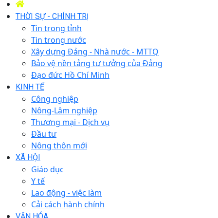
THỜI SỰ - CHÍNH TRỊ
Tin trong tỉnh
Tin trong nước
Xây dựng Đảng - Nhà nước - MTTQ
Bảo vệ nền tảng tư tưởng của Đảng
Đạo đức Hồ Chí Minh
KINH TẾ
Công nghiệp
Nông-Lâm nghiệp
Thương mại - Dịch vụ
Đầu tư
Nông thôn mới
XÃ HỘI
Giáo dục
Y tế
Lao động - việc làm
Cải cách hành chính
VĂN HÓA