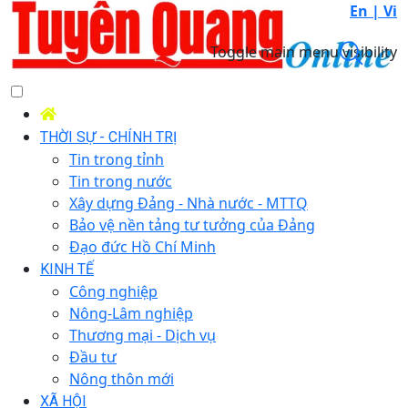
En |
Vi
Toggle main menu visibility
THỜI SỰ - CHÍNH TRỊ
Tin trong tỉnh
Tin trong nước
Xây dựng Đảng - Nhà nước - MTTQ
Bảo vệ nền tảng tư tưởng của Đảng
Đạo đức Hồ Chí Minh
KINH TẾ
Công nghiệp
Nông-Lâm nghiệp
Thương mại - Dịch vụ
Đầu tư
Nông thôn mới
XÃ HỘI