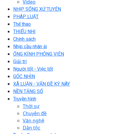
Video
NHỊP SỐNG XỨ TUYÊN
PHÁP LUẬT
Thể thao
THIẾU NHI
Chính sách
Nhịp cầu nhân ái
ỐNG KÍNH PHÓNG VIÊN
Giải trí
Người tốt - Việc tốt
GÓC NHÌN
XÃ LUẬN - VẤN ĐỀ KỲ NÀY
NỀN TẢNG SỐ
Truyền hình
Thời sự
Chuyên đề
Văn nghệ
Dân tộc