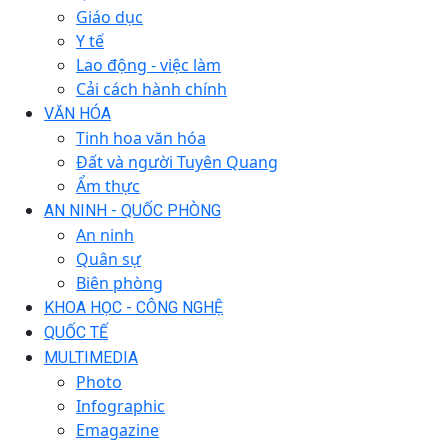
Giáo dục
Y tế
Lao động - việc làm
Cải cách hành chính
VĂN HÓA
Tinh hoa văn hóa
Đất và người Tuyên Quang
Ẩm thực
AN NINH - QUỐC PHÒNG
An ninh
Quân sự
Biên phòng
KHOA HỌC - CÔNG NGHỆ
QUỐC TẾ
MULTIMEDIA
Photo
Infographic
Emagazine