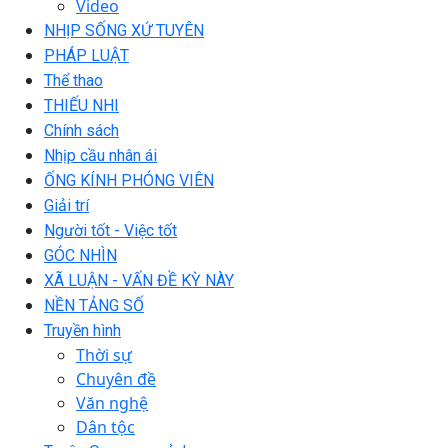
Video
NHỊP SỐNG XỨ TUYÊN
PHÁP LUẬT
Thể thao
THIẾU NHI
Chính sách
Nhịp cầu nhân ái
ỐNG KÍNH PHÓNG VIÊN
Giải trí
Người tốt - Việc tốt
GÓC NHÌN
XÃ LUẬN - VẤN ĐỀ KỲ NÀY
NỀN TẢNG SỐ
Truyền hình
Thời sự
Chuyên đề
Văn nghệ
Dân tộc