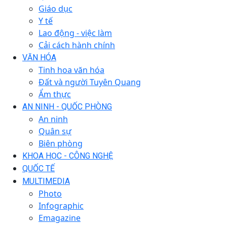
Giáo dục
Y tế
Lao động - việc làm
Cải cách hành chính
VĂN HÓA
Tinh hoa văn hóa
Đất và người Tuyên Quang
Ẩm thực
AN NINH - QUỐC PHÒNG
An ninh
Quân sự
Biên phòng
KHOA HỌC - CÔNG NGHỆ
QUỐC TẾ
MULTIMEDIA
Photo
Infographic
Emagazine