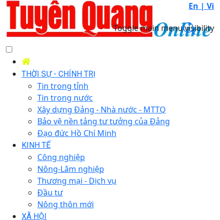
En |
Vi
Toggle main menu visibility
THỜI SỰ - CHÍNH TRỊ
Tin trong tỉnh
Tin trong nước
Xây dựng Đảng - Nhà nước - MTTQ
Bảo vệ nền tảng tư tưởng của Đảng
Đạo đức Hồ Chí Minh
KINH TẾ
Công nghiệp
Nông-Lâm nghiệp
Thương mại - Dịch vụ
Đầu tư
Nông thôn mới
XÃ HỘI