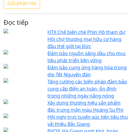
Đọc tiếp
HTX Chế biến chè Phìn Hồ tham dự
Hội chợ thương mại hữu cơ hàng
đầu thế giới tại Đức
Đảm bảo nguồn xăng dầu cho mục
tiêu phát triển bền vững
Đảm bảo cung ứng hàng hóa trong
dịp Tết Nguyên đán
Tăng cường các biện pháp đảm bảo
cung cấp điện an toàn, ổn định
trong những ngày nắng nóng
Xây dựng thương hiệu sản phẩm
đặc trưng mận máu Hoàng Su Phì
Hội nghị trực tuyến xúc tiến tiêu thụ
vải thiều Bắc Giang
PVOIL Hà Giang vượt khó, hoàn