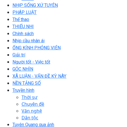
NHỊP SỐNG XỨ TUYÊN
PHÁP LUẬT
Thể thao
THIẾU NHI
Chính sách
Nhịp cầu nhân ái
ỐNG KÍNH PHÓNG VIÊN
Giải trí
Người tốt - Việc tốt
GÓC NHÌN
XÃ LUẬN - VẤN ĐỀ KỲ NÀY
NỀN TẢNG SỐ
Truyền hình
Thời sự
Chuyên đề
Văn nghệ
Dân tộc
Tuyên Quang qua ảnh