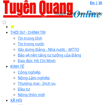
En |
Vi
Toggle main menu visibility
THỜI SỰ - CHÍNH TRỊ
Tin trong tỉnh
Tin trong nước
Xây dựng Đảng - Nhà nước - MTTQ
Bảo vệ nền tảng tư tưởng của Đảng
Đạo đức Hồ Chí Minh
KINH TẾ
Công nghiệp
Nông-Lâm nghiệp
Thương mại - Dịch vụ
Đầu tư
Nông thôn mới
XÃ HỘI