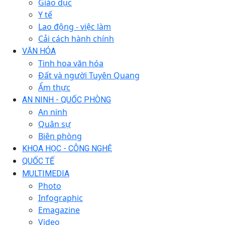
Giáo dục
Y tế
Lao động - việc làm
Cải cách hành chính
VĂN HÓA
Tinh hoa văn hóa
Đất và người Tuyên Quang
Ẩm thực
AN NINH - QUỐC PHÒNG
An ninh
Quân sự
Biên phòng
KHOA HỌC - CÔNG NGHỆ
QUỐC TẾ
MULTIMEDIA
Photo
Infographic
Emagazine
Video