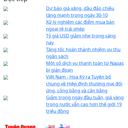
Dự báo giá xăng, dầu đảo chiều
tăng mạnh trong ngày 30-10
Xử lý nghiêm các điểm mua bán
ngoại tệ trái phép
Tỷ giá USD giảm nhẹ trong sáng
nay
Tăng tốc hoàn thành nhiệm vụ thu
ngân sách
Một số dịch vụ thanh toán từ Napas
bị gián đoạn
Việt Nam - Hoa Kỳ ra Tuyên bố
chung về Hiệp định thương mại đối
ứng, công bằng và cân bằng
Giảm trong ngày đầu tuần, giá vàng
trong nước vẫn cao hơn thế giới 19
triệu đồng