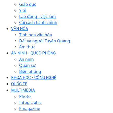
Giáo dục
Y tế
Lao động - việc làm
Cải cách hành chính
VĂN HÓA
Tinh hoa văn hóa
Đất và người Tuyên Quang
Ẩm thực
AN NINH - QUỐC PHÒNG
An ninh
Quân sự
Biên phòng
KHOA HỌC - CÔNG NGHỆ
QUỐC TẾ
MULTIMEDIA
Photo
Infographic
Emagazine