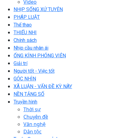
Video
NHỊP SỐNG XỨ TUYÊN
PHÁP LUẬT
Thể thao
THIẾU NHI
Chính sách
Nhịp cầu nhân ái
ỐNG KÍNH PHÓNG VIÊN
Giải trí
Người tốt - Việc tốt
GÓC NHÌN
XÃ LUẬN - VẤN ĐỀ KỲ NÀY
NỀN TẢNG SỐ
Truyền hình
Thời sự
Chuyên đề
Văn nghệ
Dân tộc