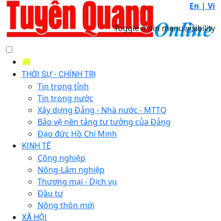
En |
Vi
Toggle main menu visibility
THỜI SỰ - CHÍNH TRỊ
Tin trong tỉnh
Tin trong nước
Xây dựng Đảng - Nhà nước - MTTQ
Bảo vệ nền tảng tư tưởng của Đảng
Đạo đức Hồ Chí Minh
KINH TẾ
Công nghiệp
Nông-Lâm nghiệp
Thương mại - Dịch vụ
Đầu tư
Nông thôn mới
XÃ HỘI