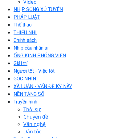
Video
NHỊP SỐNG XỨ TUYÊN
PHÁP LUẬT
Thể thao
THIẾU NHI
Chính sách
Nhịp cầu nhân ái
ỐNG KÍNH PHÓNG VIÊN
Giải trí
Người tốt - Việc tốt
GÓC NHÌN
XÃ LUẬN - VẤN ĐỀ KỲ NÀY
NỀN TẢNG SỐ
Truyền hình
Thời sự
Chuyên đề
Văn nghệ
Dân tộc