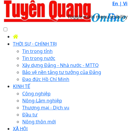
En |
Vi
Toggle main menu visibility
THỜI SỰ - CHÍNH TRỊ
Tin trong tỉnh
Tin trong nước
Xây dựng Đảng - Nhà nước - MTTQ
Bảo vệ nền tảng tư tưởng của Đảng
Đạo đức Hồ Chí Minh
KINH TẾ
Công nghiệp
Nông-Lâm nghiệp
Thương mại - Dịch vụ
Đầu tư
Nông thôn mới
XÃ HỘI