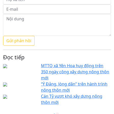
Đọc tiếp
MTTQ xã Yên Hoa huy động trên
350 ngày công xây dựng nông thôn
mới
“Ý Đảng, lòng dân” trên hành trình
nông thôn mới
Cán Tỷ vượt khó xây dựng nông
thôn mới