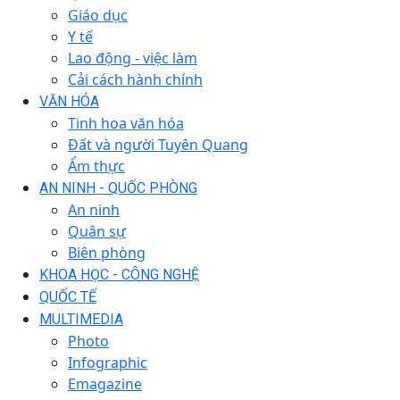
Giáo dục
Y tế
Lao động - việc làm
Cải cách hành chính
VĂN HÓA
Tinh hoa văn hóa
Đất và người Tuyên Quang
Ẩm thực
AN NINH - QUỐC PHÒNG
An ninh
Quân sự
Biên phòng
KHOA HỌC - CÔNG NGHỆ
QUỐC TẾ
MULTIMEDIA
Photo
Infographic
Emagazine