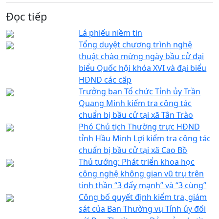
Đọc tiếp
Lá phiếu niềm tin
Tổng duyệt chương trình nghệ
thuật chào mừng ngày bầu cử đại
biểu Quốc hội khóa XVI và đại biểu
HĐND các cấp
Trưởng ban Tổ chức Tỉnh ủy Trần
Quang Minh kiểm tra công tác
chuẩn bị bầu cử tại xã Tân Trào
Phó Chủ tịch Thường trực HĐND
tỉnh Hầu Minh Lợi kiểm tra công tác
chuẩn bị bầu cử tại xã Cao Bồ
Thủ tướng: Phát triển khoa học
công nghệ không gian vũ trụ trên
tinh thần “3 đẩy mạnh” và “3 cùng”
Công bố quyết định kiểm tra, giám
sát của Ban Thường vụ Tỉnh ủy đối