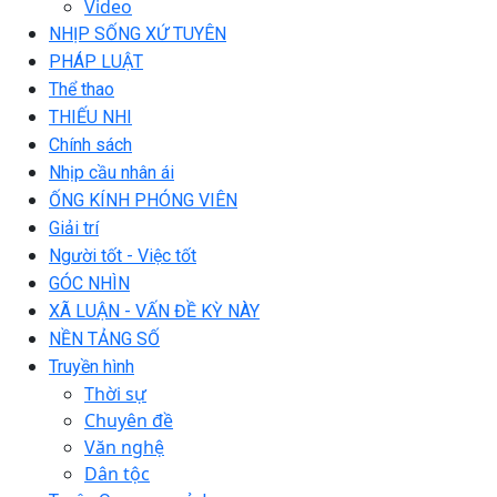
Video
NHỊP SỐNG XỨ TUYÊN
PHÁP LUẬT
Thể thao
THIẾU NHI
Chính sách
Nhịp cầu nhân ái
ỐNG KÍNH PHÓNG VIÊN
Giải trí
Người tốt - Việc tốt
GÓC NHÌN
XÃ LUẬN - VẤN ĐỀ KỲ NÀY
NỀN TẢNG SỐ
Truyền hình
Thời sự
Chuyên đề
Văn nghệ
Dân tộc