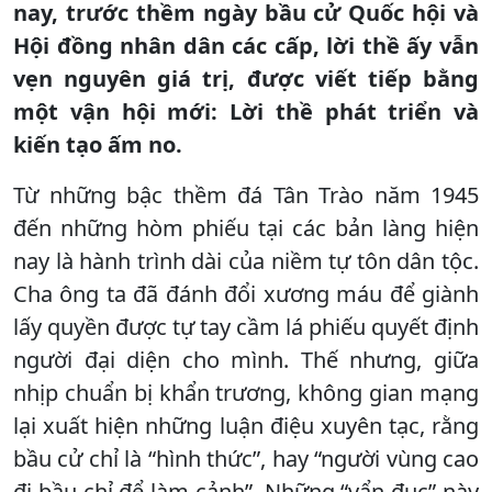
nay, trước thềm ngày bầu cử Quốc hội và
Hội đồng nhân dân các cấp, lời thề ấy vẫn
vẹn nguyên giá trị, được viết tiếp bằng
một vận hội mới: Lời thề phát triển và
kiến tạo ấm no.
Từ những bậc thềm đá Tân Trào năm 1945
đến những hòm phiếu tại các bản làng hiện
nay là hành trình dài của niềm tự tôn dân tộc.
Cha ông ta đã đánh đổi xương máu để giành
lấy quyền được tự tay cầm lá phiếu quyết định
người đại diện cho mình. Thế nhưng, giữa
nhịp chuẩn bị khẩn trương, không gian mạng
lại xuất hiện những luận điệu xuyên tạc, rằng
bầu cử chỉ là “hình thức”, hay “người vùng cao
đi bầu chỉ để làm cảnh”. Những “vẩn đục” này