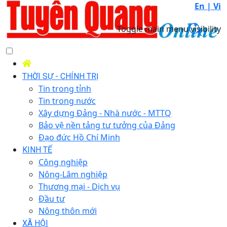
En |
Vi
Toggle main menu visibility
THỜI SỰ - CHÍNH TRỊ
Tin trong tỉnh
Tin trong nước
Xây dựng Đảng - Nhà nước - MTTQ
Bảo vệ nền tảng tư tưởng của Đảng
Đạo đức Hồ Chí Minh
KINH TẾ
Công nghiệp
Nông-Lâm nghiệp
Thương mại - Dịch vụ
Đầu tư
Nông thôn mới
XÃ HỘI