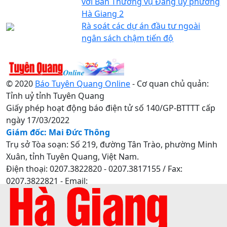
với Ban Thường vụ Đảng ủy phường
Hà Giang 2
Rà soát các dự án đầu tư ngoài
ngân sách chậm tiến độ
© 2020
Báo Tuyên Quang Online
- Cơ quan chủ quản:
Tỉnh uỷ tỉnh Tuyên Quang
Giấy phép hoạt động báo điện tử số 140/GP-BTTTT cấp
ngày 17/03/2022
Giám đốc: Mai Đức Thông
Trụ sở Tòa soạn: Số 219, đường Tân Trào, phường Minh
Xuân, tỉnh Tuyên Quang, Việt Nam.
Điện thoại: 0207.3822820 - 0207.3817155 / Fax:
0207.3822821 - Email:
baotuyenquang.com.vn@gmail.com