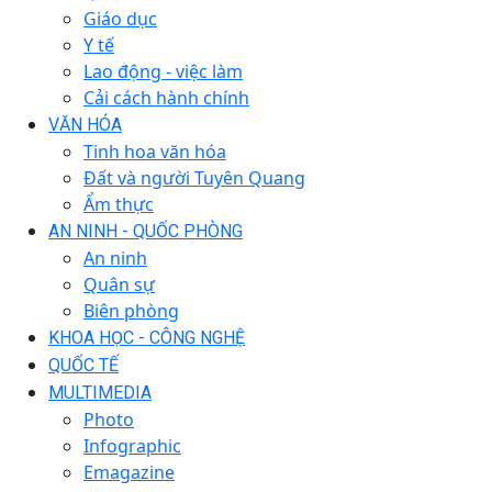
Giáo dục
Y tế
Lao động - việc làm
Cải cách hành chính
VĂN HÓA
Tinh hoa văn hóa
Đất và người Tuyên Quang
Ẩm thực
AN NINH - QUỐC PHÒNG
An ninh
Quân sự
Biên phòng
KHOA HỌC - CÔNG NGHỆ
QUỐC TẾ
MULTIMEDIA
Photo
Infographic
Emagazine