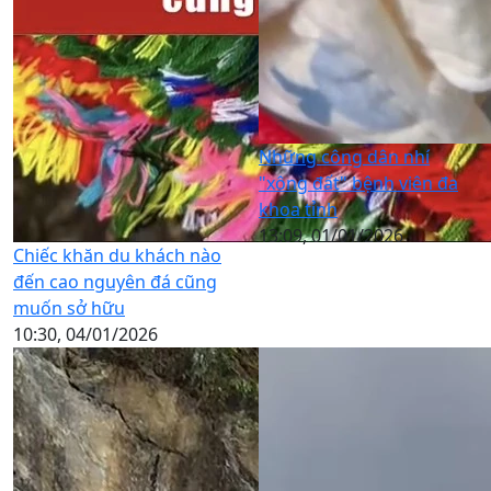
Những công dân nhí
"xông đất" bệnh viên đa
khoa tỉnh
13:09, 01/01/2026
Chiếc khăn du khách nào
đến cao nguyên đá cũng
muốn sở hữu
10:30, 04/01/2026