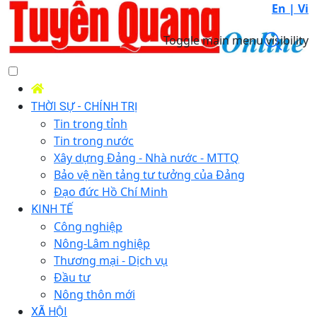
En |
Vi
Toggle main menu visibility
THỜI SỰ - CHÍNH TRỊ
Tin trong tỉnh
Tin trong nước
Xây dựng Đảng - Nhà nước - MTTQ
Bảo vệ nền tảng tư tưởng của Đảng
Đạo đức Hồ Chí Minh
KINH TẾ
Công nghiệp
Nông-Lâm nghiệp
Thương mại - Dịch vụ
Đầu tư
Nông thôn mới
XÃ HỘI