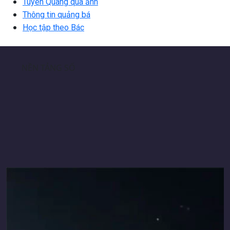
Tuyên Quang qua ảnh
Thông tin quảng bá
Học tập theo Bác
NỀN TẢNG SỐ