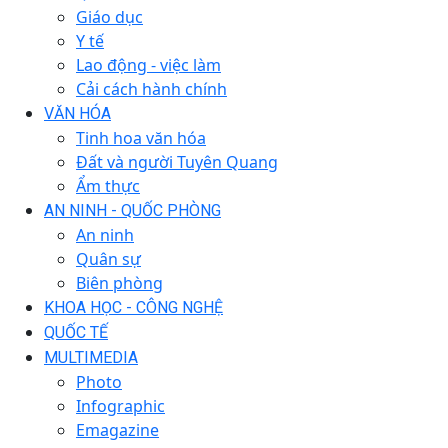
Giáo dục
Y tế
Lao động - việc làm
Cải cách hành chính
VĂN HÓA
Tinh hoa văn hóa
Đất và người Tuyên Quang
Ẩm thực
AN NINH - QUỐC PHÒNG
An ninh
Quân sự
Biên phòng
KHOA HỌC - CÔNG NGHỆ
QUỐC TẾ
MULTIMEDIA
Photo
Infographic
Emagazine