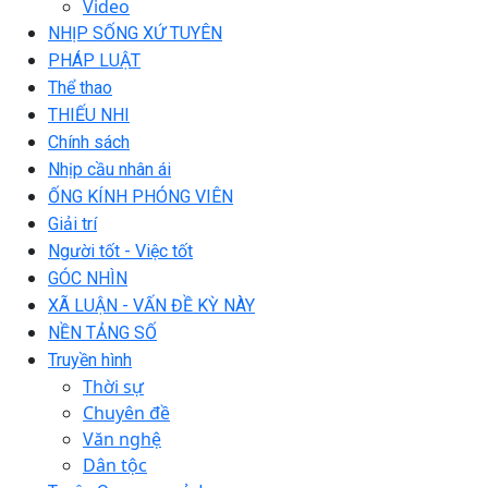
Video
NHỊP SỐNG XỨ TUYÊN
PHÁP LUẬT
Thể thao
THIẾU NHI
Chính sách
Nhịp cầu nhân ái
ỐNG KÍNH PHÓNG VIÊN
Giải trí
Người tốt - Việc tốt
GÓC NHÌN
XÃ LUẬN - VẤN ĐỀ KỲ NÀY
NỀN TẢNG SỐ
Truyền hình
Thời sự
Chuyên đề
Văn nghệ
Dân tộc