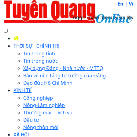
En |
Vi
Toggle main menu visibility
THỜI SỰ - CHÍNH TRỊ
Tin trong tỉnh
Tin trong nước
Xây dựng Đảng - Nhà nước - MTTQ
Bảo vệ nền tảng tư tưởng của Đảng
Đạo đức Hồ Chí Minh
KINH TẾ
Công nghiệp
Nông-Lâm nghiệp
Thương mại - Dịch vụ
Đầu tư
Nông thôn mới
XÃ HỘI