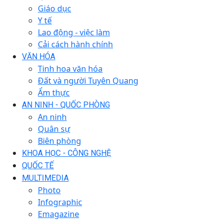
Giáo dục
Y tế
Lao động - việc làm
Cải cách hành chính
VĂN HÓA
Tinh hoa văn hóa
Đất và người Tuyên Quang
Ẩm thực
AN NINH - QUỐC PHÒNG
An ninh
Quân sự
Biên phòng
KHOA HỌC - CÔNG NGHỆ
QUỐC TẾ
MULTIMEDIA
Photo
Infographic
Emagazine