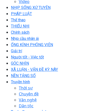
Video
NHỊP SỐNG XỨ TUYÊN
PHÁP LUẬT
Thể thao
THIẾU NHI
Chính sách
Nhịp cầu nhân ái
ỐNG KÍNH PHÓNG VIÊN
Giải trí
Người tốt - Việc tốt
GÓC NHÌN
XÃ LUẬN - VẤN ĐỀ KỲ NÀY
NỀN TẢNG SỐ
Truyền hình
Thời sự
Chuyên đề
Văn nghệ
Dân tộc