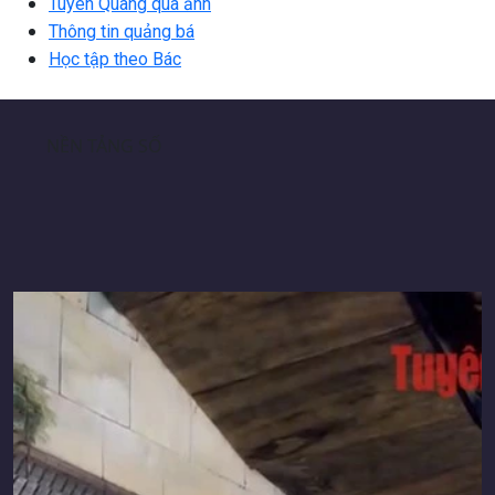
Tuyên Quang qua ảnh
Thông tin quảng bá
Học tập theo Bác
NỀN TẢNG SỐ