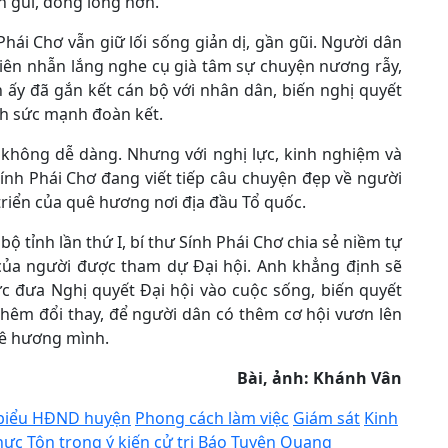
n gũi, đồng lòng hơn.
Phái Chơ vẫn giữ lối sống giản dị, gần gũi. Người dân
kiên nhẫn lắng nghe cụ già tâm sự chuyện nương rẫy,
 ấy đã gắn kết cán bộ với nhân dân, biến nghị quyết
nh sức mạnh đoàn kết.
 không dễ dàng. Nhưng với nghị lực, kinh nghiệm và
Sính Phái Chơ đang viết tiếp câu chuyện đẹp về người
t triển của quê hương nơi địa đầu Tổ quốc.
bộ tỉnh lần thứ I, bí thư Sính Phái Chơ chia sẻ niềm tự
 của người được tham dự Đại hội. Anh khẳng định sẽ
c đưa Nghị quyết Đại hội vào cuộc sống, biến quyết
hêm đổi thay, để người dân có thêm cơ hội vươn lên
uê hương mình.
Bài, ảnh: Khánh Vân
 biểu HĐND huyện
Phong cách làm việc
Giám sát
Kinh
thực
Tôn trọng ý kiến cử tri
Báo Tuyên Quang