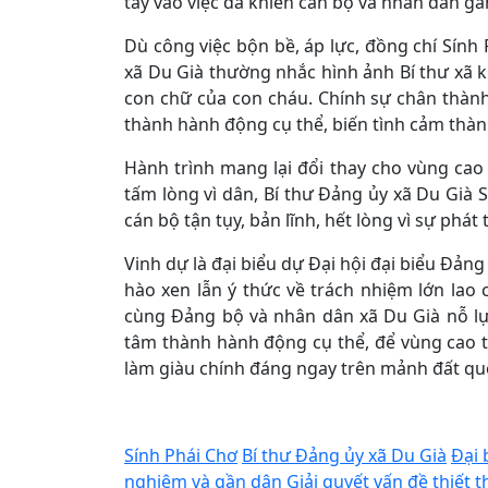
tay vào việc đã khiến cán bộ và nhân dân gầ
Dù công việc bộn bề, áp lực, đồng chí Sính 
xã Du Già thường nhắc hình ảnh Bí thư xã 
con chữ của con cháu. Chính sự chân thành
thành hành động cụ thể, biến tình cảm thà
Hành trình mang lại đổi thay cho vùng cao
tấm lòng vì dân, Bí thư Đảng ủy xã Du Già 
cán bộ tận tụy, bản lĩnh, hết lòng vì sự phá
Vinh dự là đại biểu dự Đại hội đại biểu Đảng 
hào xen lẫn ý thức về trách nhiệm lớn lao
cùng Đảng bộ và nhân dân xã Du Già nỗ lự
tâm thành hành động cụ thể, để vùng cao t
làm giàu chính đáng ngay trên mảnh đất q
Sính Phái Chơ
Bí thư Đảng ủy xã Du Già
Đại
nghiệm và gần dân
Giải quyết vấn đề thiết 