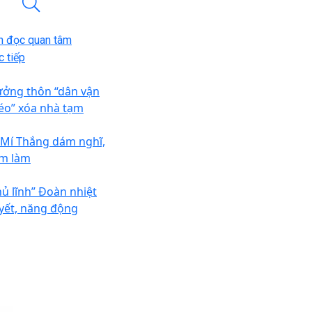
n đọc quan tâm
 tiếp
ưởng thôn “dân vận
éo” xóa nhà tạm
 Mí Thắng dám nghĩ,
m làm
hủ lĩnh” Đoàn nhiệt
yết, năng động