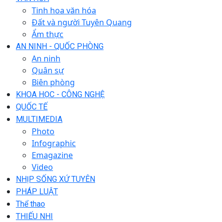
Tinh hoa văn hóa
Đất và người Tuyên Quang
Ẩm thực
AN NINH - QUỐC PHÒNG
An ninh
Quân sự
Biên phòng
KHOA HỌC - CÔNG NGHỆ
QUỐC TẾ
MULTIMEDIA
Photo
Infographic
Emagazine
Video
NHỊP SỐNG XỨ TUYÊN
PHÁP LUẬT
Thể thao
THIẾU NHI