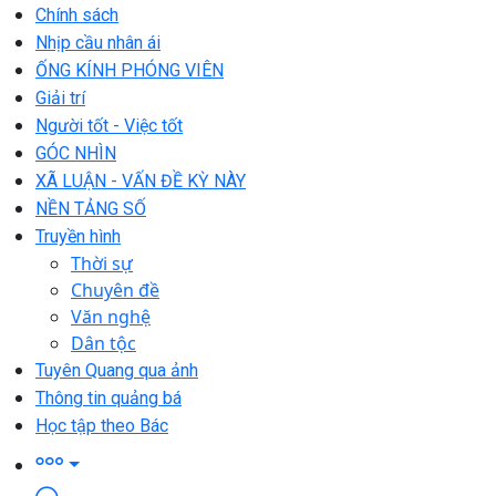
Chính sách
Nhịp cầu nhân ái
ỐNG KÍNH PHÓNG VIÊN
Giải trí
Người tốt - Việc tốt
GÓC NHÌN
XÃ LUẬN - VẤN ĐỀ KỲ NÀY
NỀN TẢNG SỐ
Truyền hình
Thời sự
Chuyên đề
Văn nghệ
Dân tộc
Tuyên Quang qua ảnh
Thông tin quảng bá
Học tập theo Bác