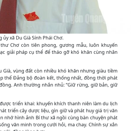
g ủy xã Du Già Sính Phái Chơ.
í thư Chơ còn tiên phong, gương mẫu, luôn khuyến
 bạc giải pháp cụ thể để tháo gỡ khó khăn cùng nhân
u Già, vùng đất còn nhiều khó khăn nhưng giàu tiềm
ập thể Đảng bộ đoàn kết, thống nhất, đồng thời phát
 đồng. Anh thường nhắn nhủ: “Giữ rừng, giữ bản, giữ
ược triển khai: khuyến khích thanh niên làm du lịch
át triển cây dược liệu, gìn giữ và phát huy giá trị văn
ân nhớ hình ảnh Bí thư xã ngồi cùng bàn chuyện phát
 sống văn minh trong cưới hỏi, ma chay. Chính sự xắn