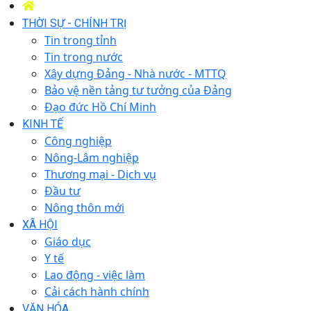
THỜI SỰ - CHÍNH TRỊ
Tin trong tỉnh
Tin trong nước
Xây dựng Đảng - Nhà nước - MTTQ
Bảo vệ nền tảng tư tưởng của Đảng
Đạo đức Hồ Chí Minh
KINH TẾ
Công nghiệp
Nông-Lâm nghiệp
Thương mại - Dịch vụ
Đầu tư
Nông thôn mới
XÃ HỘI
Giáo dục
Y tế
Lao động - việc làm
Cải cách hành chính
VĂN HÓA