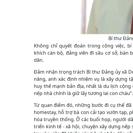
Bí thư Đản
Không chỉ quyết đoán trong công việc, b
khích cán bộ, đảng viên đi sâu cơ sở, bàn
dân.
Đảm nhận trọng trách Bí thư Đảng ủy xã D
năng, anh xác định nhiệm vụ là xây dựng t
huy thế mạnh bản địa, nhất là du lịch cộng
nếp nhà chính là giữ lấy tương lai con cháu”.
Từ quan điểm đó, những bước đi cụ thể đã đ
homestay, hỗ trợ bà con cải tạo vườn tạp, ph
hóa truyền thống. Ở các buổi họp, người d
triển kinh tế - xã hội, chuyện xây dựng nếp