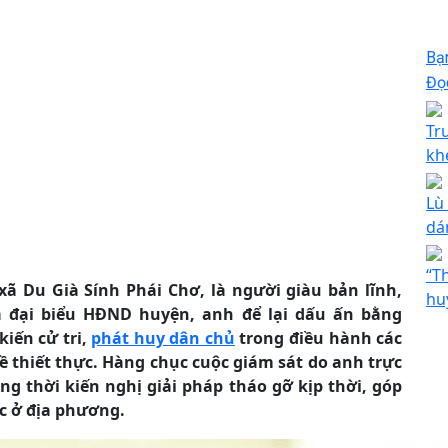
Bạ
Đọc
Tr
kh
Lù
dá
“T
xã Du Già Sính Phái Chơ, là người giàu bản lĩnh,
hu
 đại biểu HĐND huyện, anh để lại dấu ấn bằng
kiến cử tri,
phát huy dân chủ
trong điều hành các
ề thiết thực. Hàng chục cuộc giám sát do anh trực
ồng thời kiến nghị giải pháp tháo gỡ kịp thời, góp
c ở địa phương.