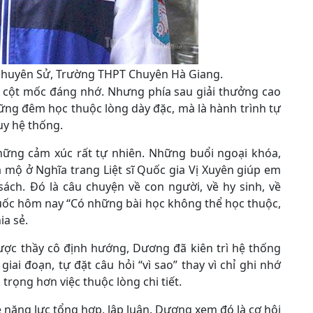
chuyên Sử, Trường THPT Chuyên Hà Giang.
 cột mốc đáng nhớ. Nhưng phía sau giải thưởng cao
ững đêm học thuộc lòng dày đặc, mà là hành trình tự
uy hệ thống.
ững cảm xúc rất tự nhiên. Những buổi ngoại khóa,
mộ ở Nghĩa trang Liệt sĩ Quốc gia Vị Xuyên giúp em
sách. Đó là câu chuyện về con người, về hy sinh, về
uốc hôm nay “Có những bài học không thể học thuộc,
ia sẻ.
ược thầy cô định hướng, Dương đã kiên trì hệ thống
iai đoạn, tự đặt câu hỏi “vì sao” thay vì chỉ ghi nhớ
 trọng hơn việc thuộc lòng chi tiết.
 năng lực tổng hợp, lập luận. Dương xem đó là cơ hội