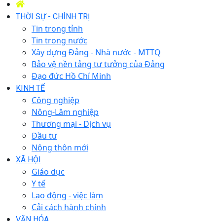
THỜI SỰ - CHÍNH TRỊ
Tin trong tỉnh
Tin trong nước
Xây dựng Đảng - Nhà nước - MTTQ
Bảo vệ nền tảng tư tưởng của Đảng
Đạo đức Hồ Chí Minh
KINH TẾ
Công nghiệp
Nông-Lâm nghiệp
Thương mại - Dịch vụ
Đầu tư
Nông thôn mới
XÃ HỘI
Giáo dục
Y tế
Lao động - việc làm
Cải cách hành chính
VĂN HÓA