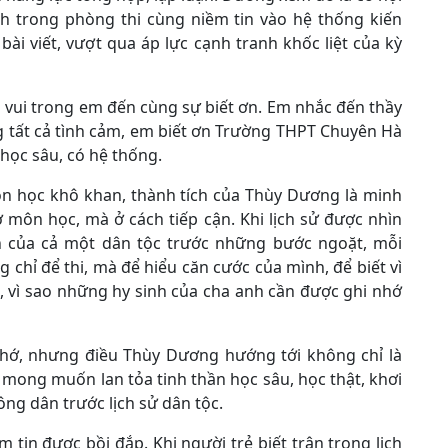
nh trong phòng thi cùng niềm tin vào hệ thống kiến
ài viết, vượt qua áp lực cạnh tranh khốc liệt của kỳ
 vui trong em đến cùng sự biết ơn. Em nhắc đến thầy
ng tất cả tình cảm, em biết ơn Trường THPT Chuyên Hà
 học sâu, có hệ thống.
môn học khô khan, thành tích của Thùy Dương là minh
môn học, mà ở cách tiếp cận. Khi lịch sử được nhìn
n của cả một dân tộc trước những bước ngoặt, mỗi
 chỉ để thi, mà để hiểu căn cước của mình, để biết vì
g, vì sao những hy sinh của cha anh cần được ghi nhớ
nhớ, nhưng điều Thùy Dương hướng tới không chỉ là
 mong muốn lan tỏa tinh thần học sâu, học thật, khơi
ông dân trước lịch sử dân tộc.
m tin được bồi đắp. Khi người trẻ biết trân trọng lịch