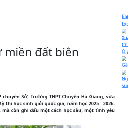
Bạ
Đọc
Xu
th
ừ miền đất biên
Ol
Gầ
Ng
su
2 chuyên Sử, Trường THPT Chuyên Hà Giang, vừa
ỳ thi học sinh giỏi quốc gia, năm học 2025 - 2026.
ỉ, mà còn ghi dấu một cách học sâu, một tình yêu