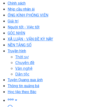
Chính sách
Nhịp cầu nhân ái
ỐNG KÍNH PHÓNG VIÊN
Giải trí
Người tốt - Việc tốt
GÓC NHÌN
XÃ LUẬN - VẤN ĐỀ KỲ NÀY
NỀN TẢNG SỐ
Truyền hình
Thời sự
Chuyên đề
Văn nghệ
Dân tộc
Tuyên Quang qua ảnh
Thông tin quảng bá
Học tập theo Bác