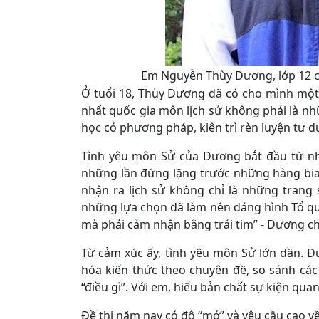
Em Nguyễn Thùy Dương, lớp 12 
Ở tuổi 18, Thùy Dương đã có cho mình một
nhất quốc gia môn lịch sử không phải là nh
học có phương pháp, kiên trì rèn luyện tư d
Tình yêu môn Sử của Dương bắt đầu từ nh
những lần đứng lặng trước những hàng bia 
nhận ra lịch sử không chỉ là những trang 
những lựa chọn đã làm nên dáng hình Tổ q
mà phải cảm nhận bằng trái tim” - Dương ch
Từ cảm xúc ấy, tình yêu môn Sử lớn dần. Đ
hóa kiến thức theo chuyên đề, so sánh các g
“điều gì”. Với em, hiểu bản chất sự kiện quan
Đề thi năm nay có độ “mở” và yêu cầu cao về