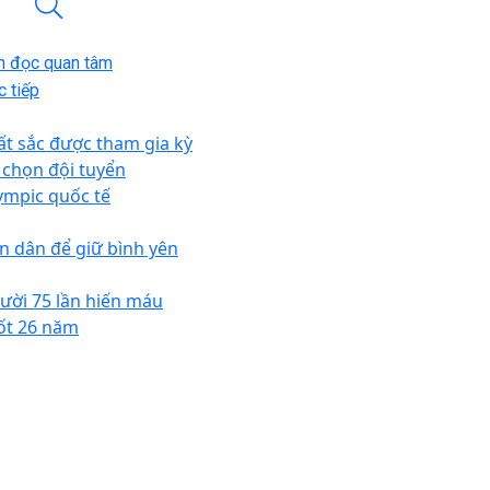
n đọc quan tâm
 tiếp
ất sắc được tham gia kỳ
i chọn đội tuyển
ympic quốc tế
n dân để giữ bình yên
ười 75 lần hiến máu
ốt 26 năm