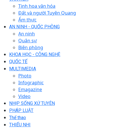
Tinh hoa văn hóa
Đất và người Tuyên Quang
Ẩm thực
AN NINH - QUỐC PHÒNG
An ninh
Quân sự
Biên phòng
KHOA HỌC - CÔNG NGHỆ
QUỐC TẾ
MULTIMEDIA
Photo
Infographic
Emagazine
Video
NHỊP SỐNG XỨ TUYÊN
PHÁP LUẬT
Thể thao
THIẾU NHI