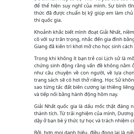
để thể hiện suy nghĩ của mình. Sự bình tĩ
thức đã được chuẩn bị kỹ giúp em làm chủ b
thi quốc gia.
Khoảnh khắc biết mình đoạt Giải Nhất, niềm
cô với sự trân trọng, nhắc đến gia đình bằ
Giang đã kiên trì khơi mở cho học sinh cách
Trong khi không ít bạn trẻ coi Lịch sử là 
chứng sinh động rằng vấn đề không nằm ở 
như câu chuyện về con người, về lựa chọ
trang sách sẽ có hơi thở riêng. Học Sử không
sao từng tấc đất biên cương lại thiêng liên
và tiếp nối bằng hành động hôm nay.
Giải Nhất quốc gia là dấu mốc thật đáng 
thành tích. Từ trải nghiệm của mình, Dương
dậy ở bạn bè ý thức tự học và trách nhiệm c
Bởi, hơn mọi danh hiệu, điều đọng lại là niề