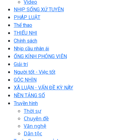
Video
NHỊP SỐNG XỨ TUYÊN
PHÁP LUẬT
Thể thao
THIẾU NHI
Chính sách
Nhịp cầu nhân ái
ỐNG KÍNH PHÓNG VIÊN
Giải trí
Người tốt - Việc tốt
GÓC NHÌN
XÃ LUẬN - VẤN ĐỀ KỲ NÀY
NỀN TẢNG SỐ
Truyền hình
Thời sự
Chuyên đề
Văn nghệ
Dân tộc