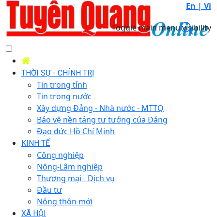
En |
Vi
Toggle main menu visibility
THỜI SỰ - CHÍNH TRỊ
Tin trong tỉnh
Tin trong nước
Xây dựng Đảng - Nhà nước - MTTQ
Bảo vệ nền tảng tư tưởng của Đảng
Đạo đức Hồ Chí Minh
KINH TẾ
Công nghiệp
Nông-Lâm nghiệp
Thương mại - Dịch vụ
Đầu tư
Nông thôn mới
XÃ HỘI