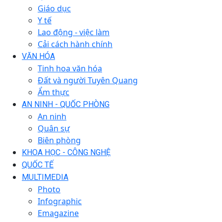
Giáo dục
Y tế
Lao động - việc làm
Cải cách hành chính
VĂN HÓA
Tinh hoa văn hóa
Đất và người Tuyên Quang
Ẩm thực
AN NINH - QUỐC PHÒNG
An ninh
Quân sự
Biên phòng
KHOA HỌC - CÔNG NGHỆ
QUỐC TẾ
MULTIMEDIA
Photo
Infographic
Emagazine