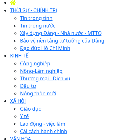
THỜI SỰ - CHÍNH TRỊ
Tin trong tỉnh
Tin trong nước
Xây dựng Đảng - Nhà nước - MTTQ
Bảo vệ nền tảng tư tưởng của Đảng
Đạo đức Hồ Chí Minh
KINH TẾ
Công nghiệp
Nông-Lâm nghiệp
Thương mại - Dịch vụ
Đầu tư
Nông thôn mới
XÃ HỘI
Giáo dục
Y tế
Lao động - việc làm
Cải cách hành chính
VĂN HÓA