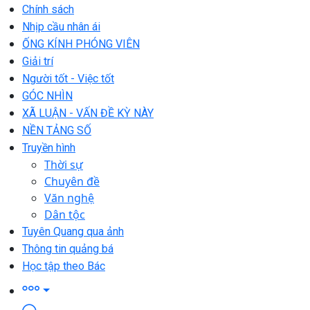
Chính sách
Nhịp cầu nhân ái
ỐNG KÍNH PHÓNG VIÊN
Giải trí
Người tốt - Việc tốt
GÓC NHÌN
XÃ LUẬN - VẤN ĐỀ KỲ NÀY
NỀN TẢNG SỐ
Truyền hình
Thời sự
Chuyên đề
Văn nghệ
Dân tộc
Tuyên Quang qua ảnh
Thông tin quảng bá
Học tập theo Bác