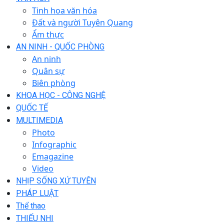
Tinh hoa văn hóa
Đất và người Tuyên Quang
Ẩm thực
AN NINH - QUỐC PHÒNG
An ninh
Quân sự
Biên phòng
KHOA HỌC - CÔNG NGHỆ
QUỐC TẾ
MULTIMEDIA
Photo
Infographic
Emagazine
Video
NHỊP SỐNG XỨ TUYÊN
PHÁP LUẬT
Thể thao
THIẾU NHI