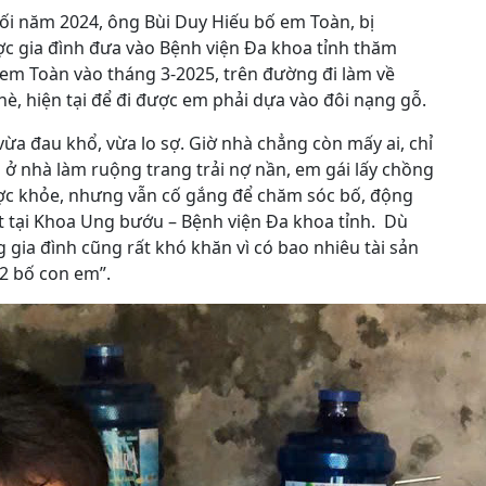
cuối năm 2024, ông Bùi Duy Hiếu bố em Toàn, bị
ợc gia đình đưa vào Bệnh viện Đa khoa tỉnh thăm
em Toàn vào tháng 3-2025, trên đường đi làm về
è, hiện tại để đi được em phải dựa vào đôi nạng gỗ.
vừa đau khổ, vừa lo sợ. Giờ nhà chẳng còn mấy ai, chỉ
ở nhà làm ruộng trang trải nợ nần, em gái lấy chồng
c khỏe, nhưng vẫn cố gắng để chăm sóc bố, động
tốt tại Khoa Ung bướu – Bệnh viện Đa khoa tỉnh. Dù
 gia đình cũng rất khó khăn vì có bao nhiêu tài sản
 2 bố con em”.