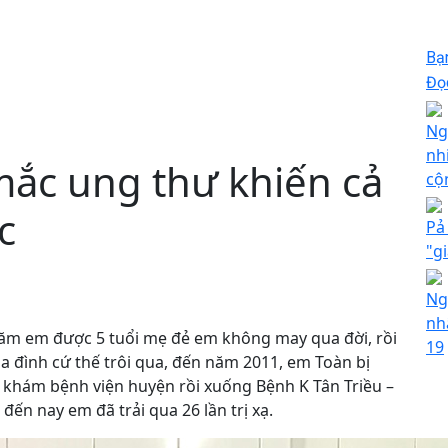
Bạ
Đọc
Ng
nh
mắc ung thư khiến cả
cộ
c
Pả
"g
Ng
nh
ăm em được 5 tuổi mẹ đẻ em không may qua đời, rồi
19
 đình cứ thế trôi qua, đến năm 2011, em Toàn bị
 khám bệnh viện huyện rồi xuống Bệnh K Tân Triều –
đến nay em đã trải qua 26 lần trị xạ.