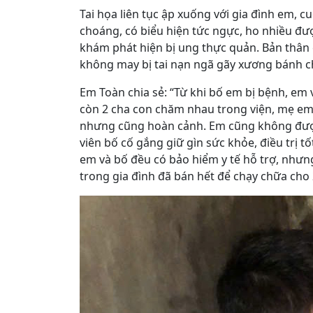
Tai họa liên tục ập xuống với gia đình em, 
choáng, có biểu hiện tức ngực, ho nhiều đư
khám phát hiện bị ung thực quản. Bản thân 
không may bị tai nạn ngã gãy xương bánh ch
Em Toàn chia sẻ: “Từ khi bố em bị bệnh, em 
còn 2 cha con chăm nhau trong viện, mẹ em 
nhưng cũng hoàn cảnh. Em cũng không đượ
viên bố cố gắng giữ gìn sức khỏe, điều trị 
em và bố đều có bảo hiểm y tế hỗ trợ, nhưng
trong gia đình đã bán hết để chạy chữa cho