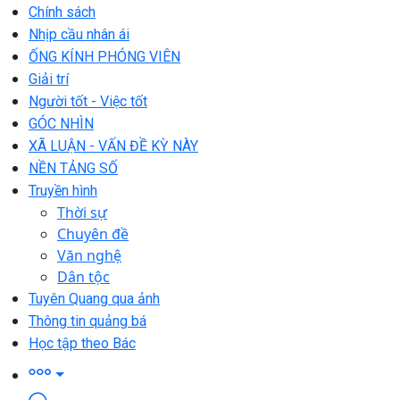
Chính sách
Nhịp cầu nhân ái
ỐNG KÍNH PHÓNG VIÊN
Giải trí
Người tốt - Việc tốt
GÓC NHÌN
XÃ LUẬN - VẤN ĐỀ KỲ NÀY
NỀN TẢNG SỐ
Truyền hình
Thời sự
Chuyên đề
Văn nghệ
Dân tộc
Tuyên Quang qua ảnh
Thông tin quảng bá
Học tập theo Bác