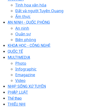
Tinh hoa văn hóa
Đất và người Tuyên Quang
Ẩm thực
AN NINH - QUỐC PHÒNG
An ninh
Quân sự
Biên phòng
KHOA HỌC - CÔNG NGHỆ
QUỐC TẾ
MULTIMEDIA
Photo
Infographic
Emagazine
Video
NHỊP SỐNG XỨ TUYÊN
PHÁP LUẬT
Thể thao
THIẾU NHI