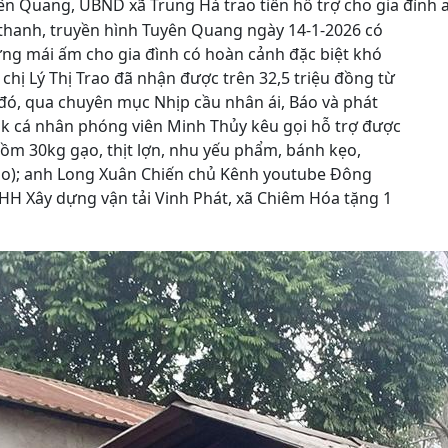
ên Quang, UBND xã Trung Hà trao tiền hỗ trợ cho gia đình a
 thanh, truyền hình Tuyên Quang ngày 14-1-2026 có
ựng mái ấm cho gia đình có hoàn cảnh đặc biệt khó
chị Lý Thị Trao đã nhận được trên 32,5 triệu đồng từ
 đó, qua chuyên mục Nhịp cầu nhân ái, Báo và phát
k cá nhân phóng viên Minh Thủy kêu gọi hỗ trợ được
 gồm 30kg gạo, thịt lợn, nhu yếu phẩm, bánh kẹo,
rao); anh Long Xuân Chiến chủ Kênh youtube Đông
NHH Xây dựng vận tải Vinh Phát, xã Chiêm Hóa tặng 1