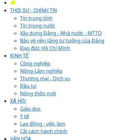
THỜI SỰ - CHÍNH TRỊ
Tin trong tỉnh
Tin trong nước
Xây dựng Đảng - Nhà nước - MTTQ
Bảo vệ nền tảng tư tưởng của Đảng
Đạo đức Hồ Chí Minh
KINH TẾ
Công nghiệp
Nông-Lâm nghiệp
Thương mại - Dịch vụ
Đầu tư
Nông thôn mới
XÃ HỘI
Giáo dục
Y tế
Lao động - việc làm
Cải cách hành chính
VĂN HÓA