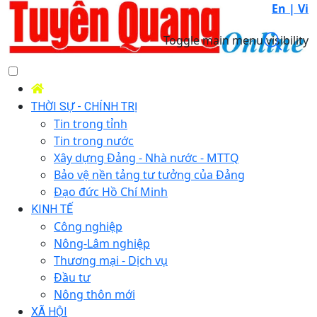
En |
Vi
Toggle main menu visibility
THỜI SỰ - CHÍNH TRỊ
Tin trong tỉnh
Tin trong nước
Xây dựng Đảng - Nhà nước - MTTQ
Bảo vệ nền tảng tư tưởng của Đảng
Đạo đức Hồ Chí Minh
KINH TẾ
Công nghiệp
Nông-Lâm nghiệp
Thương mại - Dịch vụ
Đầu tư
Nông thôn mới
XÃ HỘI