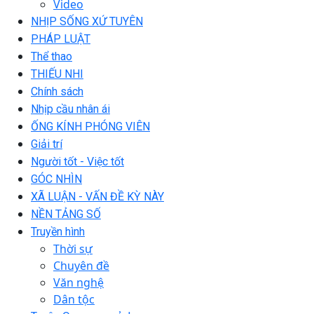
Video
NHỊP SỐNG XỨ TUYÊN
PHÁP LUẬT
Thể thao
THIẾU NHI
Chính sách
Nhịp cầu nhân ái
ỐNG KÍNH PHÓNG VIÊN
Giải trí
Người tốt - Việc tốt
GÓC NHÌN
XÃ LUẬN - VẤN ĐỀ KỲ NÀY
NỀN TẢNG SỐ
Truyền hình
Thời sự
Chuyên đề
Văn nghệ
Dân tộc