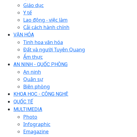
Giáo dục
Y tế
Lao động - việc làm
Cải cách hành chính
VĂN HÓA
Tinh hoa văn hóa
Đất và người Tuyên Quang
Ẩm thực
AN NINH - QUỐC PHÒNG
An ninh
Quân sự
Biên phòng
KHOA HỌC - CÔNG NGHỆ
QUỐC TẾ
MULTIMEDIA
Photo
Infographic
Emagazine