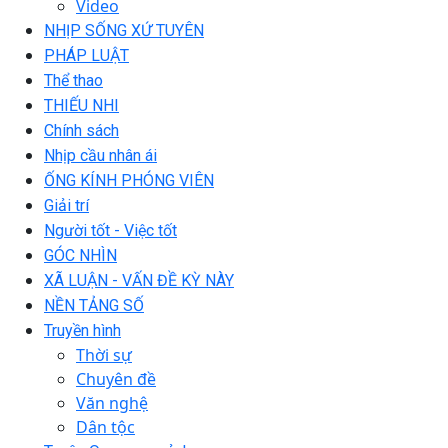
Video
NHỊP SỐNG XỨ TUYÊN
PHÁP LUẬT
Thể thao
THIẾU NHI
Chính sách
Nhịp cầu nhân ái
ỐNG KÍNH PHÓNG VIÊN
Giải trí
Người tốt - Việc tốt
GÓC NHÌN
XÃ LUẬN - VẤN ĐỀ KỲ NÀY
NỀN TẢNG SỐ
Truyền hình
Thời sự
Chuyên đề
Văn nghệ
Dân tộc