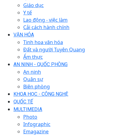
Giáo dục
Y tế
Lao động - việc làm
Cải cách hành chính
VĂN HÓA
Tinh hoa văn hóa
Đất và người Tuyên Quang
Ẩm thực
AN NINH - QUỐC PHÒNG
An ninh
Quân sự
Biên phòng
KHOA HỌC - CÔNG NGHỆ
QUỐC TẾ
MULTIMEDIA
Photo
Infographic
Emagazine