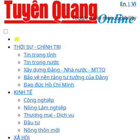
En |
Vi
Toggle main menu visibility
THỜI SỰ - CHÍNH TRỊ
Tin trong tỉnh
Tin trong nước
Xây dựng Đảng - Nhà nước - MTTQ
Bảo vệ nền tảng tư tưởng của Đảng
Đạo đức Hồ Chí Minh
KINH TẾ
Công nghiệp
Nông-Lâm nghiệp
Thương mại - Dịch vụ
Đầu tư
Nông thôn mới
XÃ HỘI