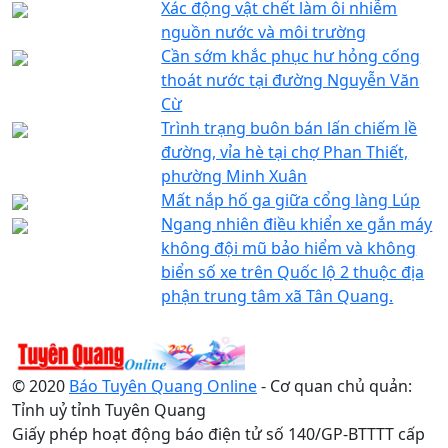
Xác động vật chết làm ôi nhiễm
nguồn nước và môi trường
Cần sớm khắc phục hư hỏng cống
thoát nước tại đường Nguyễn Văn
Cừ
Trình trạng buôn bán lấn chiếm lề
đường, vỉa hè tại chợ Phan Thiết,
phường Minh Xuân
Mất nắp hố ga giữa cổng làng Lúp
Ngang nhiên điều khiển xe gắn máy
không đội mũ bảo hiểm và không
biển số xe trên Quốc lộ 2 thuộc địa
phận trung tâm xã Tân Quang.
© 2020
Báo Tuyên Quang Online
- Cơ quan chủ quản:
Tỉnh uỷ tỉnh Tuyên Quang
Giấy phép hoạt động báo điện tử số 140/GP-BTTTT cấp