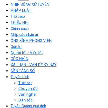
NHỊP SỐNG XỨ TUYÊN
PHÁP LUẬT
Thể thao
THIẾU NHI
Chính sách
Nhịp cầu nhân ái
ỐNG KÍNH PHÓNG VIÊN
Giải trí
Người tốt - Việc tốt
GÓC NHÌN
XÃ LUẬN - VẤN ĐỀ KỲ NÀY
NỀN TẢNG SỐ
Truyền hình
Thời sự
Chuyên đề
Văn nghệ
Dân tộc
Tuyên Quang qua ảnh