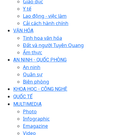
Giáo dục
Y tế
Lao động - việc làm
Cải cách hành chính
VĂN HÓA
Tinh hoa văn hóa
Đất và người Tuyên Quang
Ẩm thực
AN NINH - QUỐC PHÒNG
An ninh
Quân sự
Biên phòng
KHOA HỌC - CÔNG NGHỆ
QUỐC TẾ
MULTIMEDIA
Photo
Infographic
Emagazine
Video