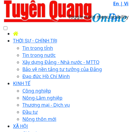
En |
Vi
Toggle main menu visibility
THỜI SỰ - CHÍNH TRỊ
Tin trong tỉnh
Tin trong nước
Xây dựng Đảng - Nhà nước - MTTQ
Bảo vệ nền tảng tư tưởng của Đảng
Đạo đức Hồ Chí Minh
KINH TẾ
Công nghiệp
Nông-Lâm nghiệp
Thương mại - Dịch vụ
Đầu tư
Nông thôn mới
XÃ HỘI