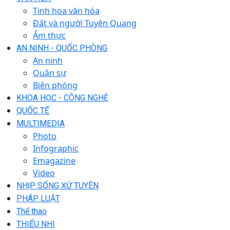
Tinh hoa văn hóa
Đất và người Tuyên Quang
Ẩm thực
AN NINH - QUỐC PHÒNG
An ninh
Quân sự
Biên phòng
KHOA HỌC - CÔNG NGHỆ
QUỐC TẾ
MULTIMEDIA
Photo
Infographic
Emagazine
Video
NHỊP SỐNG XỨ TUYÊN
PHÁP LUẬT
Thể thao
THIẾU NHI