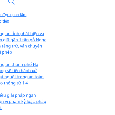
n đọc quan tâm
 tiếp
ng an tỉnh phát hiện và
m giữ gần 1 tấn gỗ Ngọc
 tàng trữ, vận chuyển
ái phép
ng an thành phố Hà
ang sẽ tiến hành xử
ạt nguội trong an toàn
ao thông từ 1.4
iều giải pháp ngăn
ặn vi phạm kỷ luật, pháp
t