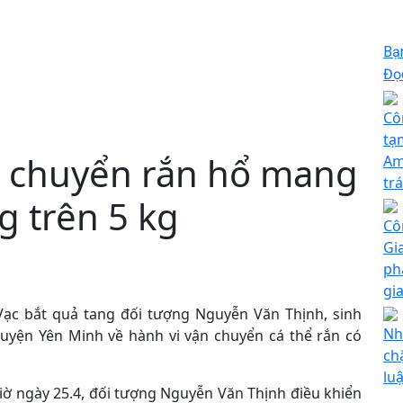
Bạ
Đọc
Cô
tạ
̣n chuyển rắn hổ mang
Am
tr
ng trên 5 kg
Cô
Gi
ph
gi
ạc bắt quả tang đối tượng Nguyễn Văn Thịnh, sinh
Nh
huyện Yên Minh về hành vi vận chuyển cá thể rắn có
ch
luậ
iờ ngày 25.4, đối tượng Nguyễn Văn Thịnh điều khiển