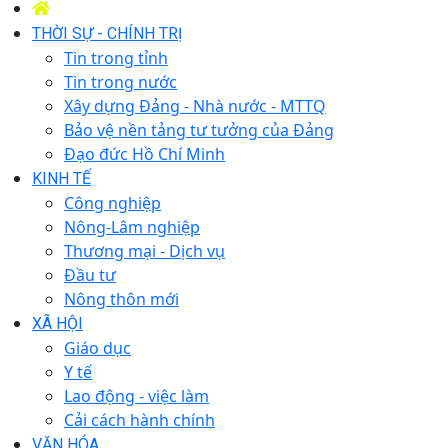
THỜI SỰ - CHÍNH TRỊ
Tin trong tỉnh
Tin trong nước
Xây dựng Đảng - Nhà nước - MTTQ
Bảo vệ nền tảng tư tưởng của Đảng
Đạo đức Hồ Chí Minh
KINH TẾ
Công nghiệp
Nông-Lâm nghiệp
Thương mại - Dịch vụ
Đầu tư
Nông thôn mới
XÃ HỘI
Giáo dục
Y tế
Lao động - việc làm
Cải cách hành chính
VĂN HÓA