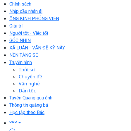
Chính sách
Nhịp cầu nhân ái
ỐNG KÍNH PHÓNG VIÊN
Giải trí
Người tốt - Việc tốt
GÓC NHÌN
XÃ LUẬN - VẤN ĐỀ KỲ NÀY
NỀN TẢNG SỐ
Truyền hình
Thời sự
Chuyên đề
Văn nghệ
Dân tộc
Tuyên Quang qua ảnh
Thông tin quảng bá
Học tập theo Bác