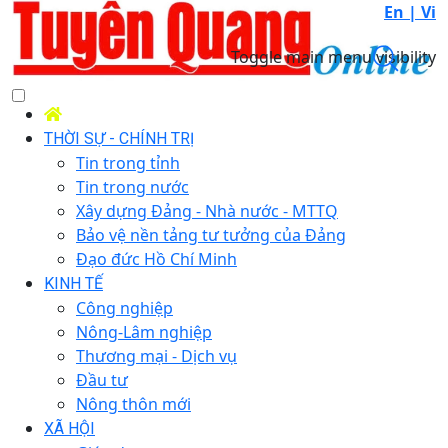
En |
Vi
Toggle main menu visibility
THỜI SỰ - CHÍNH TRỊ
Tin trong tỉnh
Tin trong nước
Xây dựng Đảng - Nhà nước - MTTQ
Bảo vệ nền tảng tư tưởng của Đảng
Đạo đức Hồ Chí Minh
KINH TẾ
Công nghiệp
Nông-Lâm nghiệp
Thương mại - Dịch vụ
Đầu tư
Nông thôn mới
XÃ HỘI