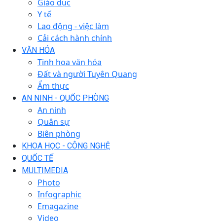
Giáo dục
Y tế
Lao động - việc làm
Cải cách hành chính
VĂN HÓA
Tinh hoa văn hóa
Đất và người Tuyên Quang
Ẩm thực
AN NINH - QUỐC PHÒNG
An ninh
Quân sự
Biên phòng
KHOA HỌC - CÔNG NGHỆ
QUỐC TẾ
MULTIMEDIA
Photo
Infographic
Emagazine
Video