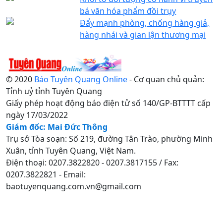
bá văn hóa phẩm đồi trụy
Đẩy mạnh phòng, chống hàng giả,
hàng nhái và gian lận thương mại
© 2020
Báo Tuyên Quang Online
- Cơ quan chủ quản:
Tỉnh uỷ tỉnh Tuyên Quang
Giấy phép hoạt động báo điện tử số 140/GP-BTTTT cấp
ngày 17/03/2022
Giám đốc: Mai Đức Thông
Trụ sở Tòa soạn: Số 219, đường Tân Trào, phường Minh
Xuân, tỉnh Tuyên Quang, Việt Nam.
Điện thoại: 0207.3822820 - 0207.3817155 / Fax:
0207.3822821 - Email:
baotuyenquang.com.vn@gmail.com