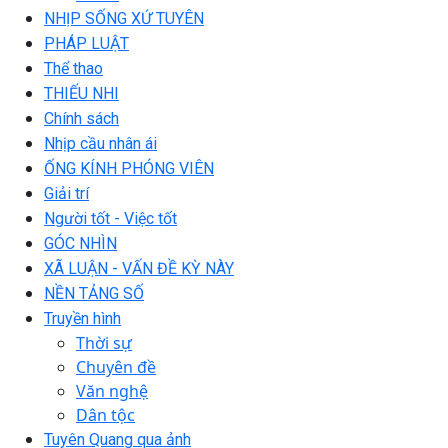
NHỊP SỐNG XỨ TUYÊN
PHÁP LUẬT
Thể thao
THIẾU NHI
Chính sách
Nhịp cầu nhân ái
ỐNG KÍNH PHÓNG VIÊN
Giải trí
Người tốt - Việc tốt
GÓC NHÌN
XÃ LUẬN - VẤN ĐỀ KỲ NÀY
NỀN TẢNG SỐ
Truyền hình
Thời sự
Chuyên đề
Văn nghệ
Dân tộc
Tuyên Quang qua ảnh