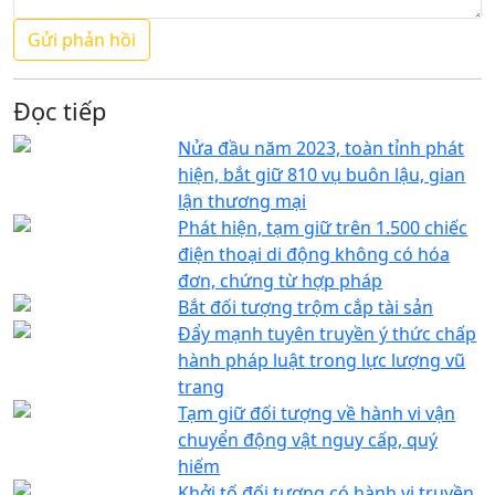
Đọc tiếp
Nửa đầu năm 2023, toàn tỉnh phát
hiện, bắt giữ 810 vụ buôn lậu, gian
lận thương mại
Phát hiện, tạm giữ trên 1.500 chiếc
điện thoại di động không có hóa
đơn, chứng từ hợp pháp
Bắt đối tượng trộm cắp tài sản
Đẩy mạnh tuyên truyền ý thức chấp
hành pháp luật trong lực lượng vũ
trang
Tạm giữ đối tượng về hành vi vận
chuyển động vật nguy cấp, quý
hiếm
Khởi tố đối tượng có hành vi truyền