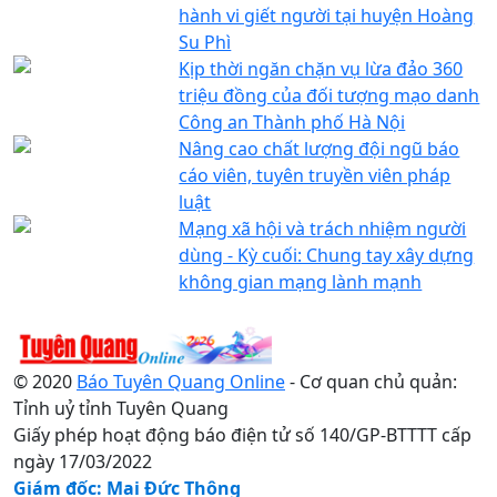
hành vi giết người tại huyện Hoàng
Su Phì
Kịp thời ngăn chặn vụ lừa đảo 360
triệu đồng của đối tượng mạo danh
Công an Thành phố Hà Nội
Nâng cao chất lượng đội ngũ báo
cáo viên, tuyên truyền viên pháp
luật
Mạng xã hội và trách nhiệm người
dùng - Kỳ cuối: Chung tay xây dựng
không gian mạng lành mạnh
© 2020
Báo Tuyên Quang Online
- Cơ quan chủ quản:
Tỉnh uỷ tỉnh Tuyên Quang
Giấy phép hoạt động báo điện tử số 140/GP-BTTTT cấp
ngày 17/03/2022
Giám đốc: Mai Đức Thông