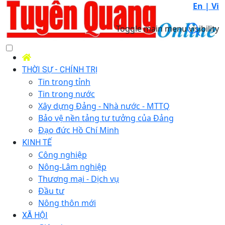
En |
Vi
Toggle main menu visibility
THỜI SỰ - CHÍNH TRỊ
Tin trong tỉnh
Tin trong nước
Xây dựng Đảng - Nhà nước - MTTQ
Bảo vệ nền tảng tư tưởng của Đảng
Đạo đức Hồ Chí Minh
KINH TẾ
Công nghiệp
Nông-Lâm nghiệp
Thương mại - Dịch vụ
Đầu tư
Nông thôn mới
XÃ HỘI