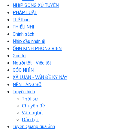
NHỊP SỐNG XỨ TUYÊN
PHÁP LUẬT
Thể thao
THIẾU NHI
Chính sách
Nhịp cầu nhân ái
ỐNG KÍNH PHÓNG VIÊN
Giải trí
Người tốt - Việc tốt
GÓC NHÌN
XÃ LUẬN - VẤN ĐỀ KỲ NÀY
NỀN TẢNG SỐ
Truyền hình
Thời sự
Chuyên đề
Văn nghệ
Dân tộc
Tuyên Quang qua ảnh