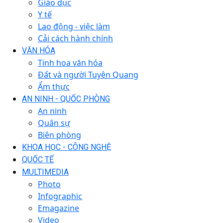
Giáo dục
Y tế
Lao động - việc làm
Cải cách hành chính
VĂN HÓA
Tinh hoa văn hóa
Đất và người Tuyên Quang
Ẩm thực
AN NINH - QUỐC PHÒNG
An ninh
Quân sự
Biên phòng
KHOA HỌC - CÔNG NGHỆ
QUỐC TẾ
MULTIMEDIA
Photo
Infographic
Emagazine
Video