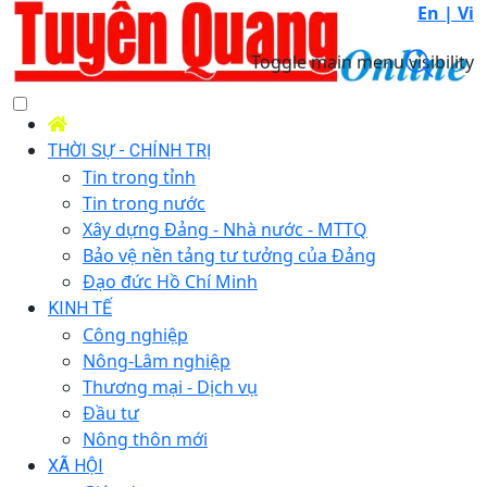
En |
Vi
Toggle main menu visibility
THỜI SỰ - CHÍNH TRỊ
Tin trong tỉnh
Tin trong nước
Xây dựng Đảng - Nhà nước - MTTQ
Bảo vệ nền tảng tư tưởng của Đảng
Đạo đức Hồ Chí Minh
KINH TẾ
Công nghiệp
Nông-Lâm nghiệp
Thương mại - Dịch vụ
Đầu tư
Nông thôn mới
XÃ HỘI