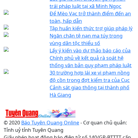
trái pháp luật tại xã Minh Ngọc
Để Mèo Vạc trở thành điểm đến an
toàn, hấp dẫn
Tập huấn kiến thức trợ giúp pháp lý
Ngăn chặn tệ nạn ma túy trong
vùng dân tộc thiểu số
Lấy ý kiến vào dự thảo báo cáo của
Chính phủ về kết quả rà soát hệ
thống văn bản quy phạm pháp luật
30 trường hợp lái xe vi phạm nồng
độ cồn trong đợt kiểm tra của Cục
Cảnh sát giao thông tại thành phố
Hà Giang
© 2020
Báo Tuyên Quang Online
- Cơ quan chủ quản:
Tỉnh uỷ tỉnh Tuyên Quang
Giấy phép hoạt động báo điện tử số 140/GP-BTTTT cấp