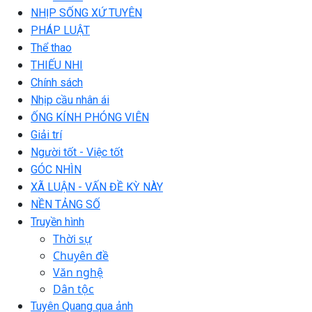
NHỊP SỐNG XỨ TUYÊN
PHÁP LUẬT
Thể thao
THIẾU NHI
Chính sách
Nhịp cầu nhân ái
ỐNG KÍNH PHÓNG VIÊN
Giải trí
Người tốt - Việc tốt
GÓC NHÌN
XÃ LUẬN - VẤN ĐỀ KỲ NÀY
NỀN TẢNG SỐ
Truyền hình
Thời sự
Chuyên đề
Văn nghệ
Dân tộc
Tuyên Quang qua ảnh