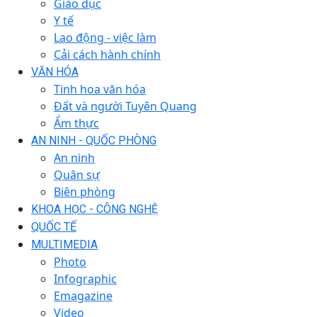
Giáo dục
Y tế
Lao động - việc làm
Cải cách hành chính
VĂN HÓA
Tinh hoa văn hóa
Đất và người Tuyên Quang
Ẩm thực
AN NINH - QUỐC PHÒNG
An ninh
Quân sự
Biên phòng
KHOA HỌC - CÔNG NGHỆ
QUỐC TẾ
MULTIMEDIA
Photo
Infographic
Emagazine
Video