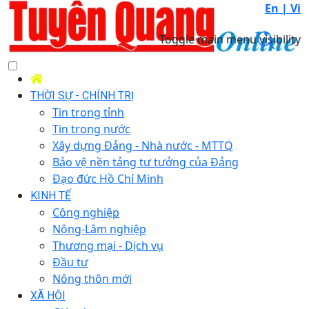
En |
Vi
Toggle main menu visibility
THỜI SỰ - CHÍNH TRỊ
Tin trong tỉnh
Tin trong nước
Xây dựng Đảng - Nhà nước - MTTQ
Bảo vệ nền tảng tư tưởng của Đảng
Đạo đức Hồ Chí Minh
KINH TẾ
Công nghiệp
Nông-Lâm nghiệp
Thương mại - Dịch vụ
Đầu tư
Nông thôn mới
XÃ HỘI