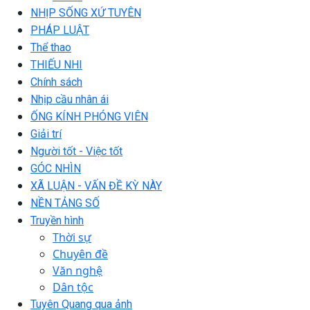
NHỊP SỐNG XỨ TUYÊN
PHÁP LUẬT
Thể thao
THIẾU NHI
Chính sách
Nhịp cầu nhân ái
ỐNG KÍNH PHÓNG VIÊN
Giải trí
Người tốt - Việc tốt
GÓC NHÌN
XÃ LUẬN - VẤN ĐỀ KỲ NÀY
NỀN TẢNG SỐ
Truyền hình
Thời sự
Chuyên đề
Văn nghệ
Dân tộc
Tuyên Quang qua ảnh