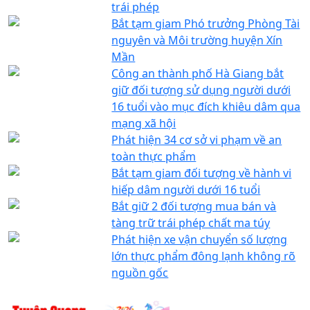
trái phép
Bắt tạm giam Phó trưởng Phòng Tài
nguyên và Môi trường huyện Xín
Mần
Công an thành phố Hà Giang bắt
giữ đối tượng sử dụng người dưới
16 tuổi vào mục đích khiêu dâm qua
mạng xã hội
Phát hiện 34 cơ sở vi phạm về an
toàn thực phẩm
Bắt tạm giam đối tượng về hành vi
hiếp dâm người dưới 16 tuổi
Bắt giữ 2 đối tượng mua bán và
tàng trữ trái phép chất ma túy
Phát hiện xe vận chuyển số lượng
lớn thực phẩm đông lạnh không rõ
nguồn gốc