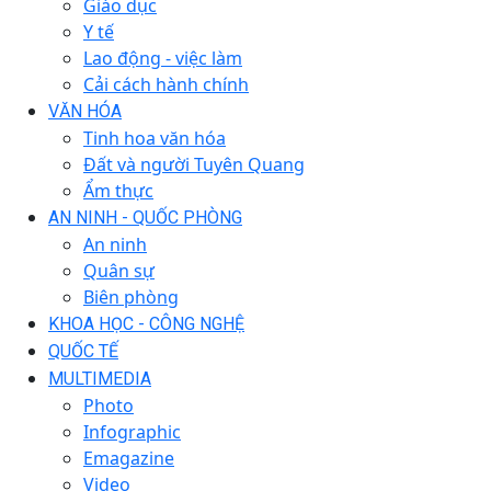
Giáo dục
Y tế
Lao động - việc làm
Cải cách hành chính
VĂN HÓA
Tinh hoa văn hóa
Đất và người Tuyên Quang
Ẩm thực
AN NINH - QUỐC PHÒNG
An ninh
Quân sự
Biên phòng
KHOA HỌC - CÔNG NGHỆ
QUỐC TẾ
MULTIMEDIA
Photo
Infographic
Emagazine
Video