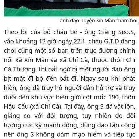
Lãnh đạo huyện Xín Mần thăm hỏi, đ
Theo lời của bố cháu bé - ông Giàng Seo.S,
vào khoảng 13 giờ ngày 22.1, cháu G.T.D đang
chơi cùng một số bạn trên trục đường chính
nối xã Xín Mần và xã Chí Cà, thuộc thôn Chí
Cà Thượng, thì bất ngờ bị một người đàn ông
bịt mặt đi bộ đến bắt đi. Ngay sau khi phát
hiện, ông đã truy hô người dân hỗ trợ và truy
đuổi đến khu vực biên giới cột mốc 190, thôn
Hậu Cấu (xã Chí Cà). Tại đây, ông S đã vật lộn,
giằng co với đối tượng, tuy nhiên do đối
tượng cực kỳ manh động, dùng dao tấn công
nên ông S không dám mạo hiểm và tiếp tục