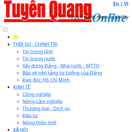
En |
Vi
Toggle main menu visibility
THỜI SỰ - CHÍNH TRỊ
Tin trong tỉnh
Tin trong nước
Xây dựng Đảng - Nhà nước - MTTQ
Bảo vệ nền tảng tư tưởng của Đảng
Đạo đức Hồ Chí Minh
KINH TẾ
Công nghiệp
Nông-Lâm nghiệp
Thương mại - Dịch vụ
Đầu tư
Nông thôn mới
XÃ HỘI