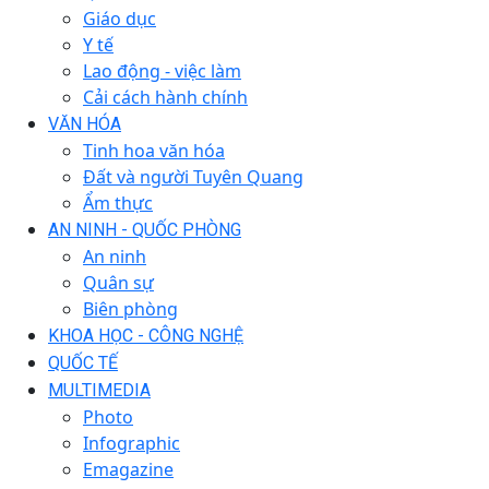
Giáo dục
Y tế
Lao động - việc làm
Cải cách hành chính
VĂN HÓA
Tinh hoa văn hóa
Đất và người Tuyên Quang
Ẩm thực
AN NINH - QUỐC PHÒNG
An ninh
Quân sự
Biên phòng
KHOA HỌC - CÔNG NGHỆ
QUỐC TẾ
MULTIMEDIA
Photo
Infographic
Emagazine