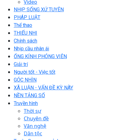
Video
NHỊP SỐNG XỨ TUYÊN
PHÁP LUẬT
Thể thao
THIẾU NHI
Chính sách
Nhịp cầu nhân ái
ỐNG KÍNH PHÓNG VIÊN
Giải trí
Người tốt - Việc tốt
GÓC NHÌN
XÃ LUẬN - VẤN ĐỀ KỲ NÀY
NỀN TẢNG SỐ
Truyền hình
Thời sự
Chuyên đề
Văn nghệ
Dân tộc