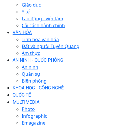
Giáo dục
Y tế
Lao động - việc làm
Cải cách hành chính
VĂN HÓA
Tinh hoa văn hóa
Đất và người Tuyên Quang
Ẩm thực
AN NINH - QUỐC PHÒNG
An ninh
Quân sự
Biên phòng
KHOA HỌC - CÔNG NGHỆ
QUỐC TẾ
MULTIMEDIA
Photo
Infographic
Emagazine