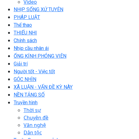
Video
NHỊP SỐNG XỨ TUYÊN
PHÁP LUẬT
Thể thao
THIẾU NHI
Chính sách
Nhịp cầu nhân ái
ỐNG KÍNH PHÓNG VIÊN
Giải trí
Người tốt - Việc tốt
GÓC NHÌN
XÃ LUẬN - VẤN ĐỀ KỲ NÀY
NỀN TẢNG SỐ
Truyền hình
Thời sự
Chuyên đề
Văn nghệ
Dân tộc