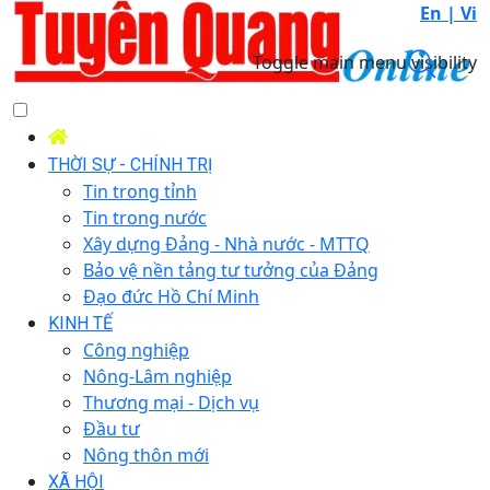
En |
Vi
Toggle main menu visibility
THỜI SỰ - CHÍNH TRỊ
Tin trong tỉnh
Tin trong nước
Xây dựng Đảng - Nhà nước - MTTQ
Bảo vệ nền tảng tư tưởng của Đảng
Đạo đức Hồ Chí Minh
KINH TẾ
Công nghiệp
Nông-Lâm nghiệp
Thương mại - Dịch vụ
Đầu tư
Nông thôn mới
XÃ HỘI