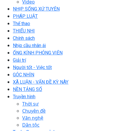
Video
NHỊP SỐNG XỨ TUYÊN
PHÁP LUẬT
Thể thao
THIẾU NHI
Chính sách
Nhịp cầu nhân ái
ỐNG KÍNH PHÓNG VIÊN
Giải trí
Người tốt - Việc tốt
GÓC NHÌN
XÃ LUẬN - VẤN ĐỀ KỲ NÀY
NỀN TẢNG SỐ
Truyền hình
Thời sự
Chuyên đề
Văn nghệ
Dân tộc