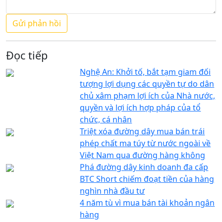
Đọc tiếp
Nghệ An: Khởi tố, bắt tạm giam đối
tượng lợi dụng các quyền tự do dân
chủ xâm phạm lợi ích của Nhà nước,
quyền và lợi ích hợp pháp của tổ
chức, cá nhân
Triệt xóa đường dây mua bán trái
phép chất ma túy từ nước ngoài về
Việt Nam qua đường hàng không
Phá đường dây kinh doanh đa cấp
BTC Short chiếm đoạt tiền của hàng
nghìn nhà đầu tư
4 năm tù vì mua bán tài khoản ngân
hàng