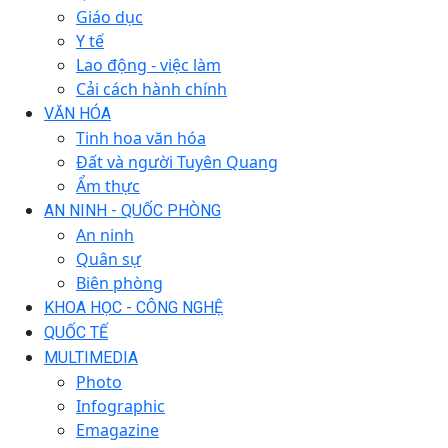
Giáo dục
Y tế
Lao động - việc làm
Cải cách hành chính
VĂN HÓA
Tinh hoa văn hóa
Đất và người Tuyên Quang
Ẩm thực
AN NINH - QUỐC PHÒNG
An ninh
Quân sự
Biên phòng
KHOA HỌC - CÔNG NGHỆ
QUỐC TẾ
MULTIMEDIA
Photo
Infographic
Emagazine