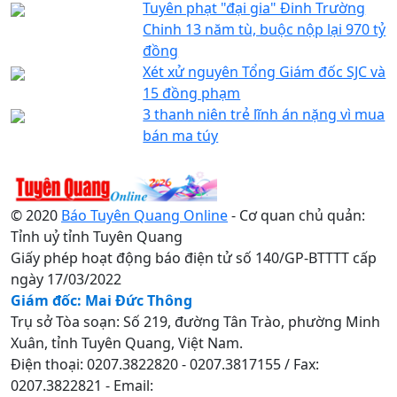
Tuyên phạt "đại gia" Đinh Trường
Chinh 13 năm tù, buộc nộp lại 970 tỷ
đồng
Xét xử nguyên Tổng Giám đốc SJC và
15 đồng phạm
3 thanh niên trẻ lĩnh án nặng vì mua
bán ma túy
© 2020
Báo Tuyên Quang Online
- Cơ quan chủ quản:
Tỉnh uỷ tỉnh Tuyên Quang
Giấy phép hoạt động báo điện tử số 140/GP-BTTTT cấp
ngày 17/03/2022
Giám đốc: Mai Đức Thông
Trụ sở Tòa soạn: Số 219, đường Tân Trào, phường Minh
Xuân, tỉnh Tuyên Quang, Việt Nam.
Điện thoại: 0207.3822820 - 0207.3817155 / Fax:
0207.3822821 - Email: