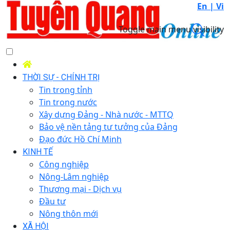
En |
Vi
Toggle main menu visibility
THỜI SỰ - CHÍNH TRỊ
Tin trong tỉnh
Tin trong nước
Xây dựng Đảng - Nhà nước - MTTQ
Bảo vệ nền tảng tư tưởng của Đảng
Đạo đức Hồ Chí Minh
KINH TẾ
Công nghiệp
Nông-Lâm nghiệp
Thương mại - Dịch vụ
Đầu tư
Nông thôn mới
XÃ HỘI