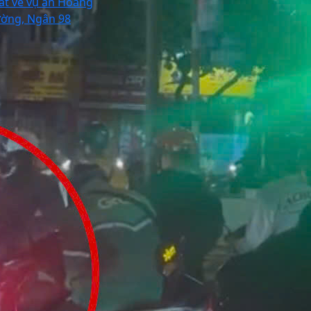
ất về vụ án Hoàng
ờng, Ngân 98