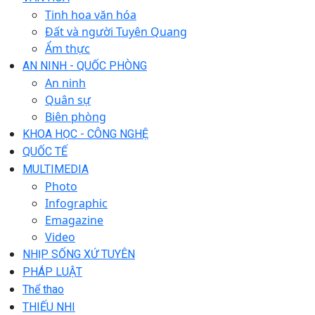
Tinh hoa văn hóa
Đất và người Tuyên Quang
Ẩm thực
AN NINH - QUỐC PHÒNG
An ninh
Quân sự
Biên phòng
KHOA HỌC - CÔNG NGHỆ
QUỐC TẾ
MULTIMEDIA
Photo
Infographic
Emagazine
Video
NHỊP SỐNG XỨ TUYÊN
PHÁP LUẬT
Thể thao
THIẾU NHI