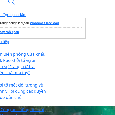
n đọc quan tâm
rang thông tin dự án
Vinhomes Hóc Môn
Máy thở cpap
 tiếp
n Biên phòng Cửa khẩu
k Ruê khởi tố vụ án
h sự “tàng trữ trái
ép chất ma túy”
ởi tố một đối tượng về
nh vi lợi dụng các quyền
 do dân chủ
 Công an thông tin mới