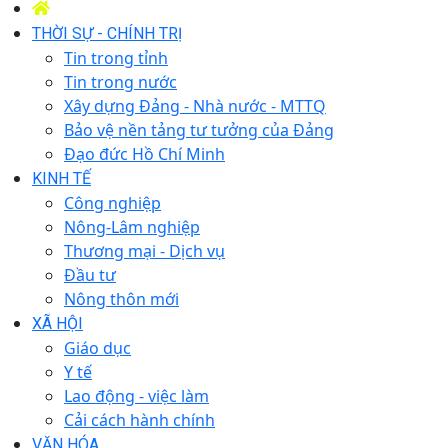
THỜI SỰ - CHÍNH TRỊ
Tin trong tỉnh
Tin trong nước
Xây dựng Đảng - Nhà nước - MTTQ
Bảo vệ nền tảng tư tưởng của Đảng
Đạo đức Hồ Chí Minh
KINH TẾ
Công nghiệp
Nông-Lâm nghiệp
Thương mại - Dịch vụ
Đầu tư
Nông thôn mới
XÃ HỘI
Giáo dục
Y tế
Lao động - việc làm
Cải cách hành chính
VĂN HÓA