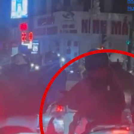
nh
Hư