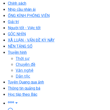
Chính sách
Nhịp cầu nhân ái
ỐNG KÍNH PHÓNG VIÊN
Giải trí
Người tốt - Việc tốt
GÓC NHÌN
XÃ LUẬN - VẤN ĐỀ KỲ NÀY
NỀN TẢNG SỐ
Truyền hình
Thời sự
Chuyên đề
Văn nghệ
Dân tộc
Tuyên Quang qua ảnh
Thông tin quảng bá
Học tập theo Bác