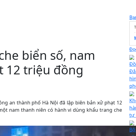
Bạ
T
Đọc
che biển số, nam
Đồ
t 12 triệu đồng
Đắ
hìn
ph
Kh
ông an thành phố Hà Nội đã lập biên bản xử phạt 12
hà
 một nam thanh niên có hành vi dùng khẩu trang che
tự
Bộ