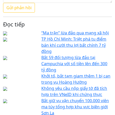
Đọc tiếp
“Ma trận” lừa đảo qua mạng xã hội
TP Hồ Chí Minh: Triệt phá tụ điểm
bán khí cười thu lợi bất chính 7 tỷ
đồng
Bắt 59 đối tượng lừa đảo tại
Campuchia với số tiền lên đến 300
tỷ đồng
Khởi tố, bắt tạm giam thêm 1 bị can
trong vụ Hoàng Hường
Không yêu cầu nộp giấy tờ đã tích
hợp trên VNeID khi chứng thực
Bắt giữ vụ vận chuyển 100.000 viên
ma túy tổng hợp khu vực biên giới
Sơn La