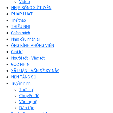
Video
NHỊP SỐNG XỨ TUYÊN
PHÁP LUẬT
Thể thao
THIẾU NHI
Chính sách
Nhịp cầu nhân ái
ỐNG KÍNH PHÓNG VIÊN
Giải trí
Người tốt - Việc tốt
GÓC NHÌN
XÃ LUẬN - VẤN ĐỀ KỲ NÀY
NỀN TẢNG SỐ
Truyền hình
Thời sự
Chuyên đề
Văn nghệ
Dân tộc