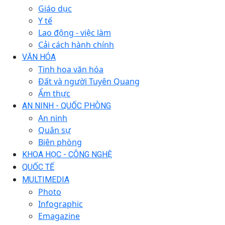
Giáo dục
Y tế
Lao động - việc làm
Cải cách hành chính
VĂN HÓA
Tinh hoa văn hóa
Đất và người Tuyên Quang
Ẩm thực
AN NINH - QUỐC PHÒNG
An ninh
Quân sự
Biên phòng
KHOA HỌC - CÔNG NGHỆ
QUỐC TẾ
MULTIMEDIA
Photo
Infographic
Emagazine