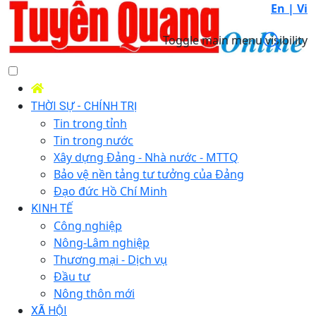
En |
Vi
Toggle main menu visibility
THỜI SỰ - CHÍNH TRỊ
Tin trong tỉnh
Tin trong nước
Xây dựng Đảng - Nhà nước - MTTQ
Bảo vệ nền tảng tư tưởng của Đảng
Đạo đức Hồ Chí Minh
KINH TẾ
Công nghiệp
Nông-Lâm nghiệp
Thương mại - Dịch vụ
Đầu tư
Nông thôn mới
XÃ HỘI