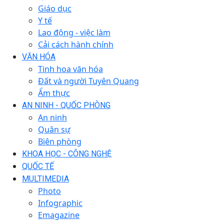
Giáo dục
Y tế
Lao động - việc làm
Cải cách hành chính
VĂN HÓA
Tinh hoa văn hóa
Đất và người Tuyên Quang
Ẩm thực
AN NINH - QUỐC PHÒNG
An ninh
Quân sự
Biên phòng
KHOA HỌC - CÔNG NGHỆ
QUỐC TẾ
MULTIMEDIA
Photo
Infographic
Emagazine