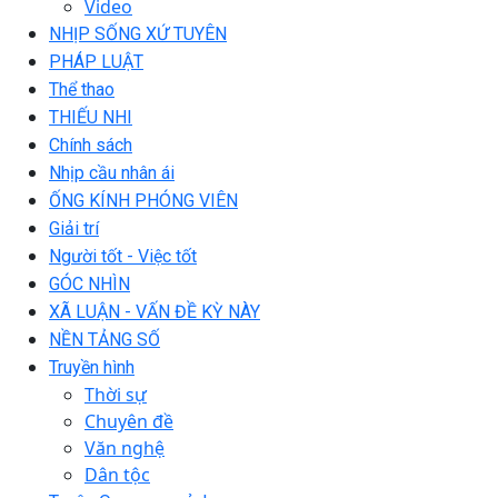
Video
NHỊP SỐNG XỨ TUYÊN
PHÁP LUẬT
Thể thao
THIẾU NHI
Chính sách
Nhịp cầu nhân ái
ỐNG KÍNH PHÓNG VIÊN
Giải trí
Người tốt - Việc tốt
GÓC NHÌN
XÃ LUẬN - VẤN ĐỀ KỲ NÀY
NỀN TẢNG SỐ
Truyền hình
Thời sự
Chuyên đề
Văn nghệ
Dân tộc