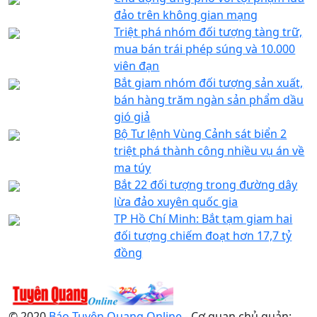
đảo trên không gian mạng
Triệt phá nhóm đối tượng tàng trữ,
mua bán trái phép súng và 10.000
viên đạn
Bắt giam nhóm đối tượng sản xuất,
bán hàng trăm ngàn sản phẩm dầu
gió giả
Bộ Tư lệnh Vùng Cảnh sát biển 2
triệt phá thành công nhiều vụ án về
ma túy
Bắt 22 đối tượng trong đường dây
lừa đảo xuyên quốc gia
TP Hồ Chí Minh: Bắt tạm giam hai
đối tượng chiếm đoạt hơn 17,7 tỷ
đồng
© 2020
Báo Tuyên Quang Online
- Cơ quan chủ quản: