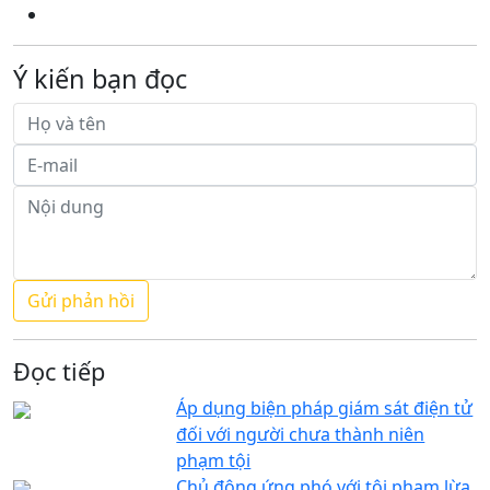
Ý kiến bạn đọc
Đọc tiếp
Áp dụng biện pháp giám sát điện tử
đối với người chưa thành niên
phạm tội
Chủ động ứng phó với tội phạm lừa