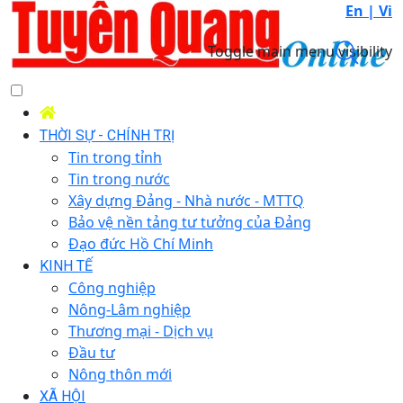
En |
Vi
Toggle main menu visibility
THỜI SỰ - CHÍNH TRỊ
Tin trong tỉnh
Tin trong nước
Xây dựng Đảng - Nhà nước - MTTQ
Bảo vệ nền tảng tư tưởng của Đảng
Đạo đức Hồ Chí Minh
KINH TẾ
Công nghiệp
Nông-Lâm nghiệp
Thương mại - Dịch vụ
Đầu tư
Nông thôn mới
XÃ HỘI