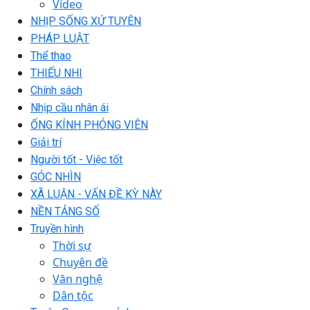
Video
NHỊP SỐNG XỨ TUYÊN
PHÁP LUẬT
Thể thao
THIẾU NHI
Chính sách
Nhịp cầu nhân ái
ỐNG KÍNH PHÓNG VIÊN
Giải trí
Người tốt - Việc tốt
GÓC NHÌN
XÃ LUẬN - VẤN ĐỀ KỲ NÀY
NỀN TẢNG SỐ
Truyền hình
Thời sự
Chuyên đề
Văn nghệ
Dân tộc