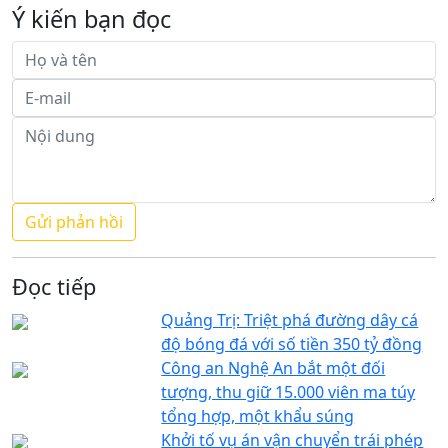
Ý kiến bạn đọc
Đọc tiếp
Quảng Trị: Triệt phá đường dây cá
độ bóng đá với số tiền 350 tỷ đồng
Công an Nghệ An bắt một đối
tượng, thu giữ 15.000 viên ma túy
tổng hợp, một khẩu súng
Khởi tố vụ án vận chuyển trái phép