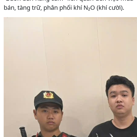
bán, tàng trữ, phân phối khí N₂O (khí cười).