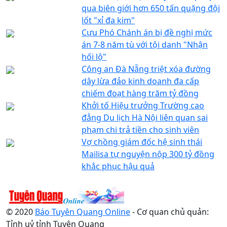
qua biên giới hơn 650 tấn quặng đội
lốt "xỉ đa kim"
Cựu Phó Chánh án bị đề nghị mức
án 7-8 năm tù với tội danh "Nhận
hối lộ"
Công an Đà Nẵng triệt xóa đường
dây lừa đảo kinh doanh đa cấp
chiếm đoạt hàng trăm tỷ đồng
Khởi tố Hiệu trưởng Trường cao
đẳng Du lịch Hà Nội liên quan sai
phạm chi trả tiền cho sinh viên
Vợ chồng giám đốc hệ sinh thái
Mailisa tự nguyện nộp 300 tỷ đồng
khắc phục hậu quả
© 2020
Báo Tuyên Quang Online
- Cơ quan chủ quản:
Tỉnh uỷ tỉnh Tuyên Quang