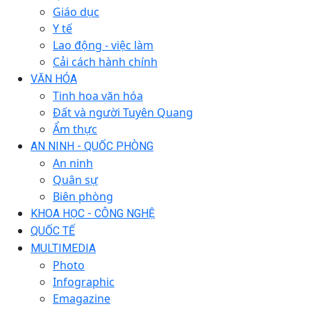
Giáo dục
Y tế
Lao động - việc làm
Cải cách hành chính
VĂN HÓA
Tinh hoa văn hóa
Đất và người Tuyên Quang
Ẩm thực
AN NINH - QUỐC PHÒNG
An ninh
Quân sự
Biên phòng
KHOA HỌC - CÔNG NGHỆ
QUỐC TẾ
MULTIMEDIA
Photo
Infographic
Emagazine