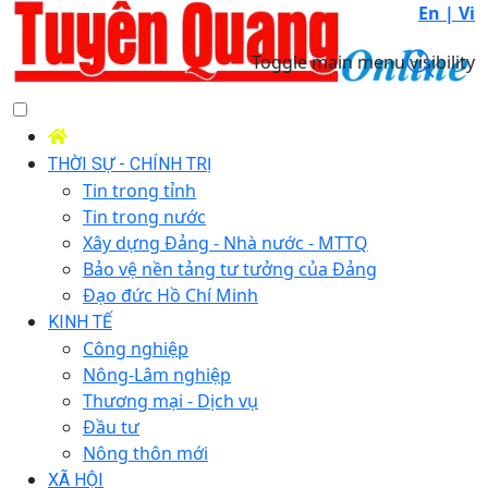
En |
Vi
Toggle main menu visibility
THỜI SỰ - CHÍNH TRỊ
Tin trong tỉnh
Tin trong nước
Xây dựng Đảng - Nhà nước - MTTQ
Bảo vệ nền tảng tư tưởng của Đảng
Đạo đức Hồ Chí Minh
KINH TẾ
Công nghiệp
Nông-Lâm nghiệp
Thương mại - Dịch vụ
Đầu tư
Nông thôn mới
XÃ HỘI