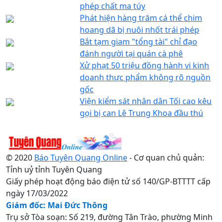
phép chất ma túy
Phát hiện hàng trăm cá thể chim
hoang dã bị nuôi nhốt trái phép
Bắt tạm giam "tổng tài" chỉ đạo
đánh người tại quán cà phê
Xử phạt 50 triệu đồng hành vi kinh
doanh thực phẩm không rõ nguồn
gốc
Viện kiểm sát nhân dân Tối cao kêu
gọi bị can Lê Trung Khoa đầu thú
© 2020
Báo Tuyên Quang Online
- Cơ quan chủ quản:
Tỉnh uỷ tỉnh Tuyên Quang
Giấy phép hoạt động báo điện tử số 140/GP-BTTTT cấp
ngày 17/03/2022
Giám đốc: Mai Đức Thông
Trụ sở Tòa soạn: Số 219, đường Tân Trào, phường Minh