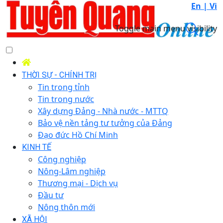
En |
Vi
Toggle main menu visibility
THỜI SỰ - CHÍNH TRỊ
Tin trong tỉnh
Tin trong nước
Xây dựng Đảng - Nhà nước - MTTQ
Bảo vệ nền tảng tư tưởng của Đảng
Đạo đức Hồ Chí Minh
KINH TẾ
Công nghiệp
Nông-Lâm nghiệp
Thương mại - Dịch vụ
Đầu tư
Nông thôn mới
XÃ HỘI