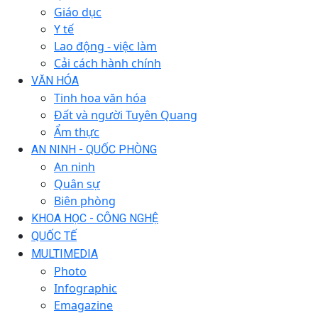
Giáo dục
Y tế
Lao động - việc làm
Cải cách hành chính
VĂN HÓA
Tinh hoa văn hóa
Đất và người Tuyên Quang
Ẩm thực
AN NINH - QUỐC PHÒNG
An ninh
Quân sự
Biên phòng
KHOA HỌC - CÔNG NGHỆ
QUỐC TẾ
MULTIMEDIA
Photo
Infographic
Emagazine