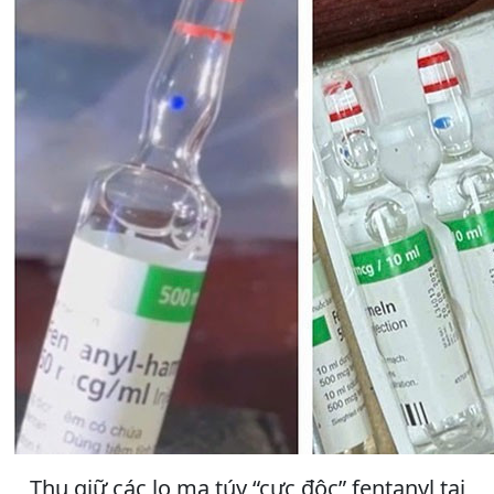
Thu giữ các lọ ma túy “cực độc” fentanyl tại