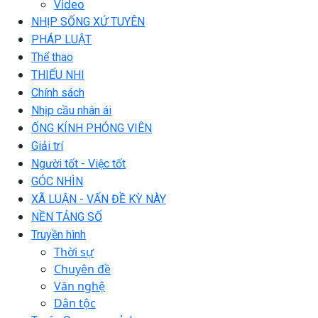
Video
NHỊP SỐNG XỨ TUYÊN
PHÁP LUẬT
Thể thao
THIẾU NHI
Chính sách
Nhịp cầu nhân ái
ỐNG KÍNH PHÓNG VIÊN
Giải trí
Người tốt - Việc tốt
GÓC NHÌN
XÃ LUẬN - VẤN ĐỀ KỲ NÀY
NỀN TẢNG SỐ
Truyền hình
Thời sự
Chuyên đề
Văn nghệ
Dân tộc