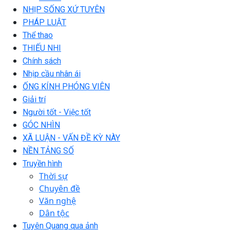
NHỊP SỐNG XỨ TUYÊN
PHÁP LUẬT
Thể thao
THIẾU NHI
Chính sách
Nhịp cầu nhân ái
ỐNG KÍNH PHÓNG VIÊN
Giải trí
Người tốt - Việc tốt
GÓC NHÌN
XÃ LUẬN - VẤN ĐỀ KỲ NÀY
NỀN TẢNG SỐ
Truyền hình
Thời sự
Chuyên đề
Văn nghệ
Dân tộc
Tuyên Quang qua ảnh