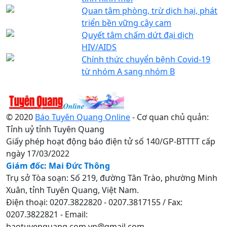
Quan tâm phòng, trừ dịch hại, phát
triển bền vững cây cam
Quyết tâm chấm dứt đại dịch
HIV/AIDS
Chính thức chuyển bệnh Covid-19
từ nhóm A sang nhóm B
© 2020
Báo Tuyên Quang Online
- Cơ quan chủ quản:
Tỉnh uỷ tỉnh Tuyên Quang
Giấy phép hoạt động báo điện tử số 140/GP-BTTTT cấp
ngày 17/03/2022
Giám đốc: Mai Đức Thông
Trụ sở Tòa soạn: Số 219, đường Tân Trào, phường Minh
Xuân, tỉnh Tuyên Quang, Việt Nam.
Điện thoại: 0207.3822820 - 0207.3817155 / Fax:
0207.3822821 - Email:
baotuyenquang.com.vn@gmail.com