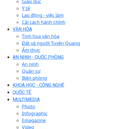
Giáo dục
Y tế
Lao động - việc làm
Cải cách hành chính
VĂN HÓA
Tinh hoa văn hóa
Đất và người Tuyên Quang
Ẩm thực
AN NINH - QUỐC PHÒNG
An ninh
Quân sự
Biên phòng
KHOA HỌC - CÔNG NGHỆ
QUỐC TẾ
MULTIMEDIA
Photo
Infographic
Emagazine
Video