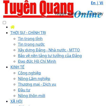
En |
Vi
Toggle main menu visibility
THỜI SỰ - CHÍNH TRỊ
Tin trong tỉnh
Tin trong nước
Xây dựng Đảng - Nhà nước - MTTQ
Bảo vệ nền tảng tư tưởng của Đảng
Đạo đức Hồ Chí Minh
KINH TẾ
Công nghiệp
Nông-Lâm nghiệp
Thương mại - Dịch vụ
Đầu tư
Nông thôn mới
XÃ HỘI