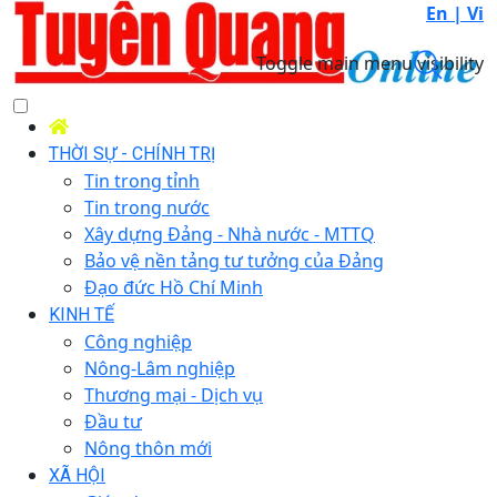
En |
Vi
Toggle main menu visibility
THỜI SỰ - CHÍNH TRỊ
Tin trong tỉnh
Tin trong nước
Xây dựng Đảng - Nhà nước - MTTQ
Bảo vệ nền tảng tư tưởng của Đảng
Đạo đức Hồ Chí Minh
KINH TẾ
Công nghiệp
Nông-Lâm nghiệp
Thương mại - Dịch vụ
Đầu tư
Nông thôn mới
XÃ HỘI