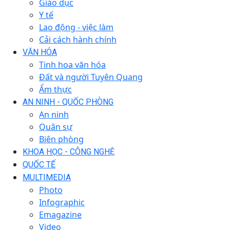
Giáo dục
Y tế
Lao động - việc làm
Cải cách hành chính
VĂN HÓA
Tinh hoa văn hóa
Đất và người Tuyên Quang
Ẩm thực
AN NINH - QUỐC PHÒNG
An ninh
Quân sự
Biên phòng
KHOA HỌC - CÔNG NGHỆ
QUỐC TẾ
MULTIMEDIA
Photo
Infographic
Emagazine
Video