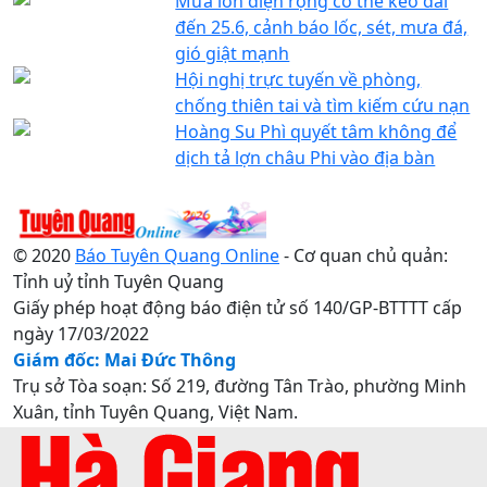
Mưa lớn diện rộng có thể kéo dài
đến 25.6, cảnh báo lốc, sét, mưa đá,
gió giật mạnh
Hội nghị trực tuyến về phòng,
chống thiên tai và tìm kiếm cứu nạn
Hoàng Su Phì quyết tâm không để
dịch tả lợn châu Phi vào địa bàn
© 2020
Báo Tuyên Quang Online
- Cơ quan chủ quản:
Tỉnh uỷ tỉnh Tuyên Quang
Giấy phép hoạt động báo điện tử số 140/GP-BTTTT cấp
ngày 17/03/2022
Giám đốc: Mai Đức Thông
Trụ sở Tòa soạn: Số 219, đường Tân Trào, phường Minh
Xuân, tỉnh Tuyên Quang, Việt Nam.
Điện thoại: 0207.3822820 - 0207.3817155 / Fax:
0207.3822821 - Email: