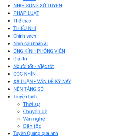
NHỊP SỐNG XỨ TUYÊN
PHÁP LUẬT
Thể thao
THIẾU NHI
Chính sách
Nhịp cầu nhân ái
ỐNG KÍNH PHÓNG VIÊN
Giải trí
Người tốt - Việc tốt
GÓC NHÌN
XÃ LUẬN - VẤN ĐỀ KỲ NÀY
NỀN TẢNG SỐ
Truyền hình
Thời sự
Chuyên đề
Văn nghệ
Dân tộc
Tuyên Quang qua ảnh