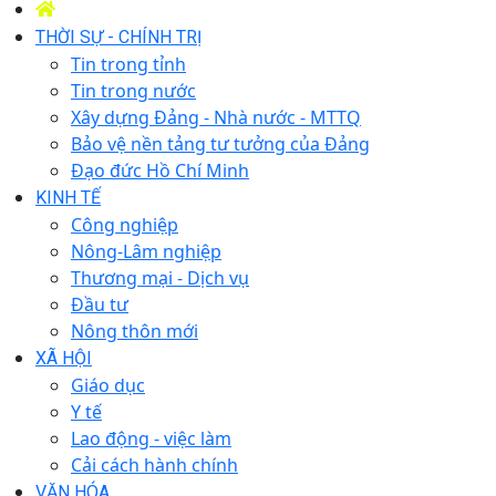
THỜI SỰ - CHÍNH TRỊ
Tin trong tỉnh
Tin trong nước
Xây dựng Đảng - Nhà nước - MTTQ
Bảo vệ nền tảng tư tưởng của Đảng
Đạo đức Hồ Chí Minh
KINH TẾ
Công nghiệp
Nông-Lâm nghiệp
Thương mại - Dịch vụ
Đầu tư
Nông thôn mới
XÃ HỘI
Giáo dục
Y tế
Lao động - việc làm
Cải cách hành chính
VĂN HÓA