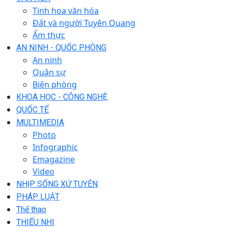
Tinh hoa văn hóa
Đất và người Tuyên Quang
Ẩm thực
AN NINH - QUỐC PHÒNG
An ninh
Quân sự
Biên phòng
KHOA HỌC - CÔNG NGHỆ
QUỐC TẾ
MULTIMEDIA
Photo
Infographic
Emagazine
Video
NHỊP SỐNG XỨ TUYÊN
PHÁP LUẬT
Thể thao
THIẾU NHI