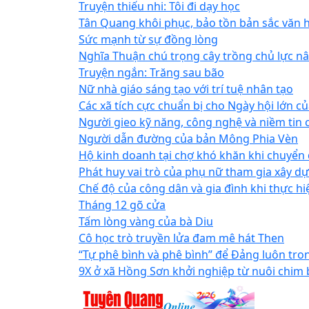
Truyện thiếu nhi: Tôi đi dạy học
Tân Quang khôi phục, bảo tồn bản sắc văn 
Sức mạnh từ sự đồng lòng
Nghĩa Thuận chú trọng cây trồng chủ lực n
Truyện ngắn: Trăng sau bão
Nữ nhà giáo sáng tạo với trí tuệ nhân tạo
Các xã tích cực chuẩn bị cho Ngày hội lớn c
Người gieo kỹ năng, công nghệ và niềm tin 
Người dẫn đường của bản Mông Phia Vèn
Hộ kinh doanh tại chợ khó khăn khi chuyển
Phát huy vai trò của phụ nữ tham gia xây 
Chế độ của công dân và gia đình khi thực h
Tháng 12 gõ cửa
Tấm lòng vàng của bà Diu
Cô học trò truyền lửa đam mê hát Then
“Tự phê bình và phê bình” để Đảng luôn tr
9X ở xã Hồng Sơn khởi nghiệp từ nuôi chim