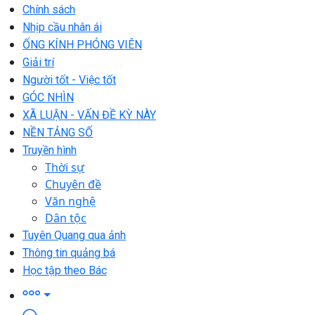
Chính sách
Nhịp cầu nhân ái
ỐNG KÍNH PHÓNG VIÊN
Giải trí
Người tốt - Việc tốt
GÓC NHÌN
XÃ LUẬN - VẤN ĐỀ KỲ NÀY
NỀN TẢNG SỐ
Truyền hình
Thời sự
Chuyên đề
Văn nghệ
Dân tộc
Tuyên Quang qua ảnh
Thông tin quảng bá
Học tập theo Bác