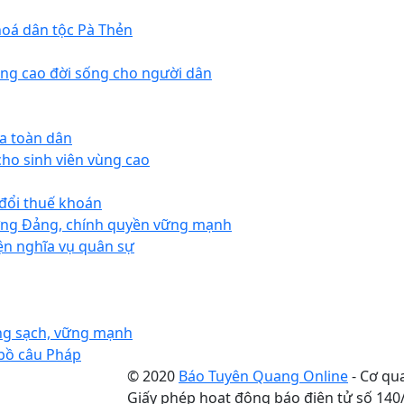
hoá dân tộc Pà Thẻn
âng cao đời sống cho người dân
ủa toàn dân
cho sinh viên vùng cao
 đổi thuế khoán
dựng Đảng, chính quyền vững mạnh
iện nghĩa vụ quân sự
ong sạch, vững mạnh
 bồ câu Pháp
© 2020
Báo Tuyên Quang Online
- Cơ qu
Giấy phép hoạt động báo điện tử số 14