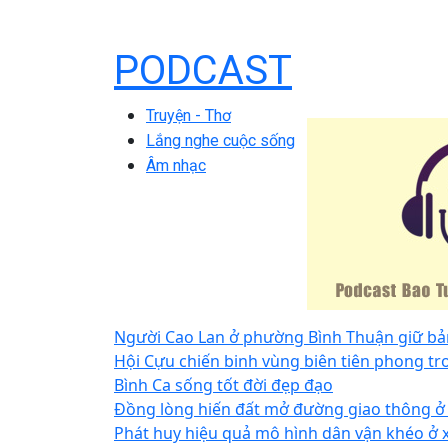
PODCAST
Truyện - Thơ
Lắng nghe cuộc sống
Âm nhạc
Người Cao Lan ở phường Bình Thuận giữ bả
Hội Cựu chiến binh vùng biên tiên phong tro
Bình Ca sống tốt đời đẹp đạo
Đồng lòng hiến đất mở đường giao thông ở
Phát huy hiệu quả mô hình dân vận khéo ở x