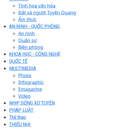
Tinh hoa văn hóa
Đất và người Tuyên Quang
Ẩm thực
AN NINH - QUỐC PHÒNG
An ninh
Quân sự
Biên phòng
KHOA HỌC - CÔNG NGHỆ
QUỐC TẾ
MULTIMEDIA
Photo
Infographic
Emagazine
Video
NHỊP SỐNG XỨ TUYÊN
PHÁP LUẬT
Thể thao
THIẾU NHI