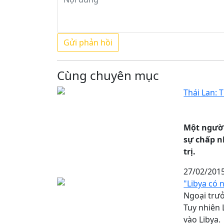
Cùng chuyên mục
Thái Lan: 
Một người
sự chấp n
trị.
27/02/201
"Libya có 
Ngoại trưở
Tuy nhiên 
vào Libya.