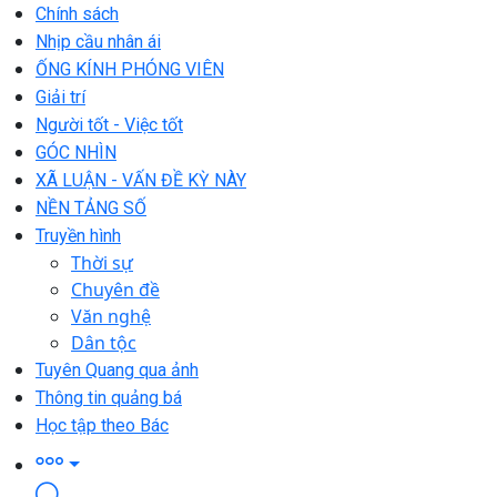
Chính sách
Nhịp cầu nhân ái
ỐNG KÍNH PHÓNG VIÊN
Giải trí
Người tốt - Việc tốt
GÓC NHÌN
XÃ LUẬN - VẤN ĐỀ KỲ NÀY
NỀN TẢNG SỐ
Truyền hình
Thời sự
Chuyên đề
Văn nghệ
Dân tộc
Tuyên Quang qua ảnh
Thông tin quảng bá
Học tập theo Bác