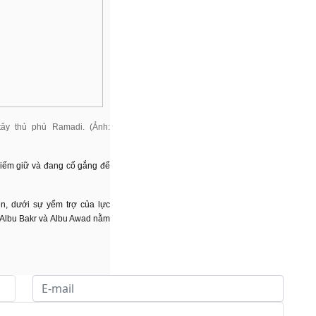
tây thủ phủ Ramadi. (Ảnh:
hiếm giữ và đang cố gắng để
ên, dưới sự yểm trợ của lực
 Albu Bakr và Albu Awad nằm