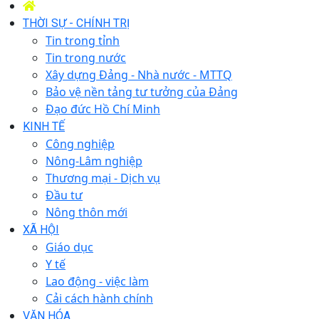
THỜI SỰ - CHÍNH TRỊ
Tin trong tỉnh
Tin trong nước
Xây dựng Đảng - Nhà nước - MTTQ
Bảo vệ nền tảng tư tưởng của Đảng
Đạo đức Hồ Chí Minh
KINH TẾ
Công nghiệp
Nông-Lâm nghiệp
Thương mại - Dịch vụ
Đầu tư
Nông thôn mới
XÃ HỘI
Giáo dục
Y tế
Lao động - việc làm
Cải cách hành chính
VĂN HÓA