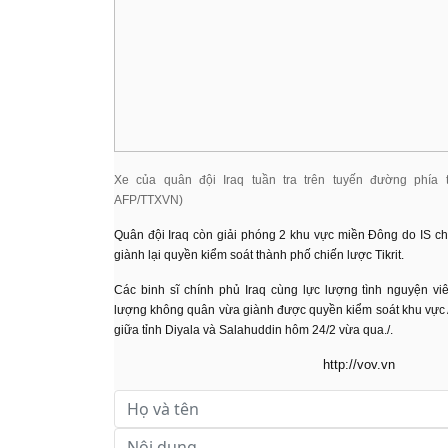
Xe của quân đội Iraq tuần tra trên tuyến đường phía 
AFP/TTXVN)
Quân đội Iraq còn giải phóng 2 khu vực miền Đông do IS c
giành lại quyền kiểm soát thành phố chiến lược Tikrit.
Các binh sĩ chính phủ Iraq cùng lực lượng tình nguyện vi
lượng không quân vừa giành được quyền kiểm soát khu vực
giữa tỉnh Diyala và Salahuddin hôm 24/2 vừa qua./.
http://vov.vn