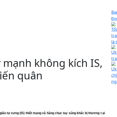
Bạ
Đọc
Tổ
tr
là
Uk
y mạnh không kích IS,
tr
Uk
hiến quân
ch
ng
iáo tự xưng (IS) thiệt mạng và hàng chục tay súng khác bị thương t ại