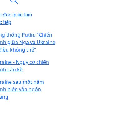
n đọc quan tâm
 tiếp
ng thống Putin: "Chiến
anh giữa Nga và Ukraine
 điều không thể"
raine - Nguy cơ chiến
anh cận kề
raine sau một năm
ính biến vẫn ngổn
ang